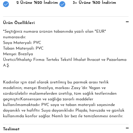
2 Ürüne %20 İndirim
3+ Ürüne %30 İndirim
Ürün Özellikleri
*Seçtiğiniz numara ürünün tabanında yazılı olan "EUR"
numarasıdır.
Saya Materyali: PVC
Taban Materyali: PVC
Menşei: Brezilya
Üretici/İthalatçı Firma: Terteks Tekstil İthalat İhracat ve Pazarlama
A.Ş.
Kadınlar için özel olarak üretilmiş bu parmak arası terlik
modelinin; menşei Brezilya, markası Zaxy 'dir. Vegan ve
sürdürülebilir malzemelerden üretilip, tüm sağlık testlerinden
geçmiştir.Kanserojen ve sağlığa zararlı maddeler
kullanılmamaktadır. PVC saya ve taban materyali sayesinde
dayanıklı ve hafiftir. Suya dayanıklıdır. Plajda, havuzda ve günlük
kullanımda konfor sağlar. Nemli bir bez ile temizlenmesi önerilir.
Teslimat