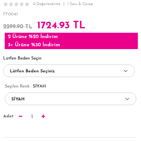
0 Değerlendirme
1 Soru & Cevap
FF0041
1724.93 TL
2299.90 TL
2 Ürüne %20 İndirim
3+ Ürüne %30 İndirim
Lütfen Beden Seçin
Seçilen Renk :
SİYAH
Adet
1