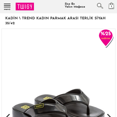
Size En
1
Yakın Mağaza
menü
KADIN
\
TREND KADIN PARMAK ARASI TERLIK SIYAH
35/42
%25
indirim