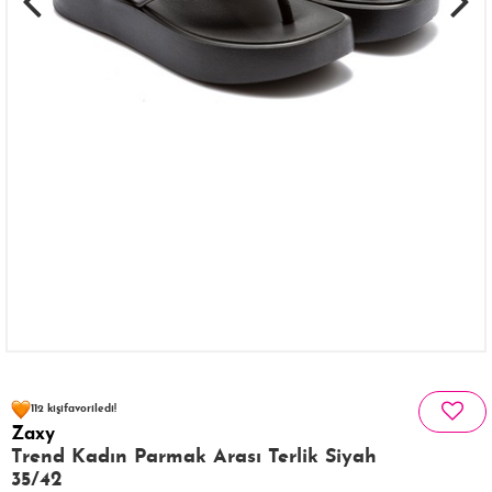
97 kişinin
sepetinde
112 kişi
favoriledi!
Zaxy
30 kişi
415 kişi
Satın Aldı!
Görüntüledi!
Trend Kadın Parmak Arası Terlik Siyah
35/42