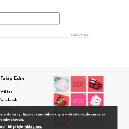
⚡ CollectAction
 Takip Edin
Twitter
Facebook
Instagram
lere daha iyi hizmet sunabilmek için web sitemizde çerezler
lanılmaktadır.
aylı bilgi için
tıklayınız.