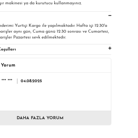
şır makinesi ya da kurutucu kullanmayınız.
nderimi Yurtiçi Kargo ile yapılmaktadır. Hafta içi 12:30'a
parişler aynı gün, Cuma günü 12:30 sonrası ve Cumartesi,
arişler Pazartesi sevk edilmektedir.
oşulları
 Yorum
*** ***
04.08.2025
DAHA FAZLA YORUM