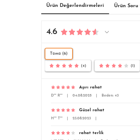
Ürün Değerlendirmeleri
Ürün Soru 
4.6
Tümü (6)
(4)
(1)
Aşırı rahat
D** R**
|
04.08.2025
|
Beden: 43
Güzel rahat
H** T**
|
23.08.2023
|
rahat terlik