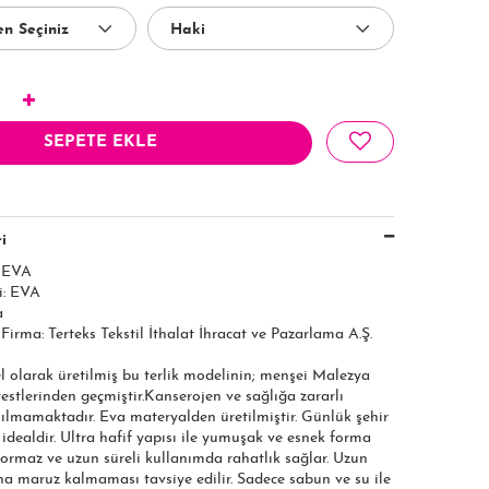
SEPETE EKLE
i
: EVA
i: EVA
a
 Firma: Terteks Tekstil İthalat İhracat ve Pazarlama A.Ş.​​​
el olarak üretilmiş bu terlik modelinin; menşei Malezya
 testlerinden geçmiştir.Kanserojen ve sağlığa zararlı
ılmamaktadır. Eva materyalden üretilmiştir. Günlük şehir
n idealdir. Ultra hafif yapısı ile yumuşak ve esnek forma
yormaz ve uzun süreli kullanımda rahatlık sağlar. Uzun
na maruz kalmaması tavsiye edilir. Sadece sabun ve su ile