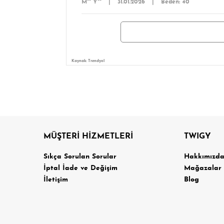
M** Y**
|
31.01.2026
|
Beden: 40
Kaynak: Trendyol
MÜŞTERİ HİZMETLERİ
TWIGY
Sıkça Sorulan Sorular
Hakkımızd
İptal İade ve Değişim
Mağazalar
İletişim
Blog