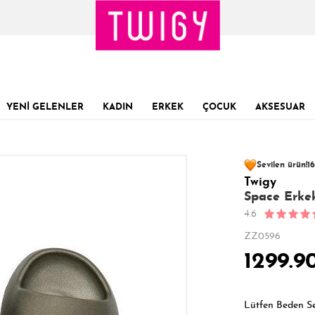
YENİ GELENLER
KADIN
ERKEK
ÇOCUK
AKSESUAR
101 kişinin
sepe
Sevilen ürün!
16
Twigy
Son 1 Günde
Son 24 Saatte
36
Space Erkek
4.6
ZZ0596
1299.9
Lütfen Beden S