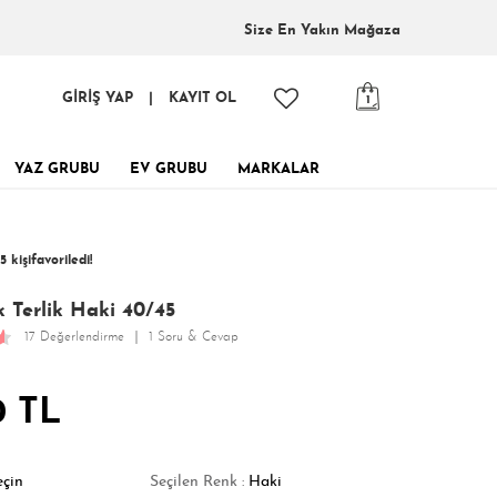
Size En
Yakın Mağaza
GİRİŞ YAP
|
KAYIT OL
1
YAZ GRUBU
EV GRUBU
MARKALAR
tinde, tükenmeden al!
5 kişi
favoriledi!
 kişi
109 kişi
Satın Aldı!
Görüntüledi!
 Terlik Haki 40/45
17 Değerlendirme
1 Soru & Cevap
0 TL
eçin
Seçilen Renk :
Haki