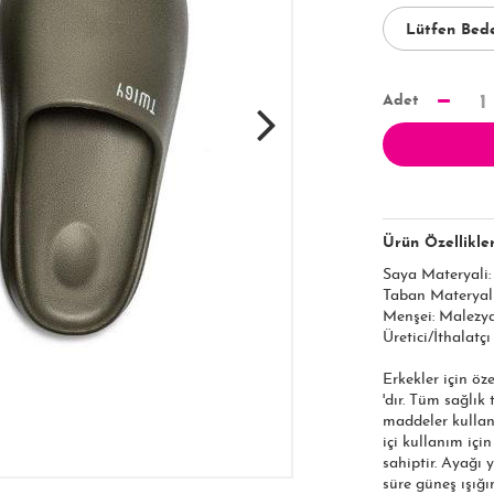
Adet
1
Ürün Özellikler
Saya Materyali
Taban Materyal
Menşei: Malezy
Üretici/İthalatçı
Erkekler için öz
'dır. Tüm sağlık
maddeler kullan
içi kullanım içi
sahiptir. Ayağı 
süre güneş ışığı