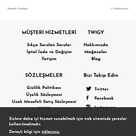
Kaynak: Trendyol
⚡ CollectAction
MÜŞTERİ HİZMETLERİ
TWIGY
Sıkça Sorulan Sorular
Hakkımızda
İptal İade ve Değişim
Mağazalar
İletişim
Blog
SÖZLEŞMELER
Bizi Takip Edin
Gizlilik Politikası
Twitter
Üyelik Sözleşmesi
Facebook
Uzak Mesafeli Satış Sözleşmesi
Instagram
KVKK
Çerez Politikası
Sizlere daha iyi hizmet sunabilmek için web sitemizde çerezler
kullanılmaktadır.
Detaylı bilgi için
tıklayınız.