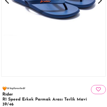
103 kişinin
sepetinde
131 kişi
favoriledi!
Rider
31 kişi
174 kişi
Satın Aldı!
Görüntüledi!
R1 Speed Erkek Parmak Arası Terlik Mavi
39/46