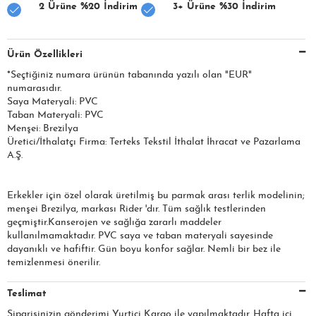
2 Ürüne %20 İndirim
3+ Ürüne %30 İndirim
Ürün Özellikleri
*Seçtiğiniz numara ürünün tabanında yazılı olan "EUR"
numarasıdır.
Saya Materyali: PVC
Taban Materyali: PVC
Menşei: Brezilya
Üretici/İthalatçı Firma: Terteks Tekstil İthalat İhracat ve Pazarlama
A.Ş.
Erkekler için özel olarak üretilmiş bu parmak arası terlik modelinin;
menşei Brezilya, markası Rider 'dır. Tüm sağlık testlerinden
geçmiştir.Kanserojen ve sağlığa zararlı maddeler
kullanılmamaktadır. PVC saya ve taban materyali sayesinde
dayanıklı ve hafiftir. Gün boyu konfor sağlar. Nemli bir bez ile
temizlenmesi önerilir.
Teslimat
Siparişinizin gönderimi Yurtiçi Kargo ile yapılmaktadır. Hafta içi