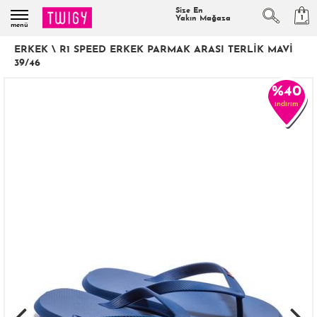
Size En
1
Yakın Mağaza
menü
ERKEK
\
R1 SPEED ERKEK PARMAK ARASI TERLIK MAVI
39/46
%40
indirim