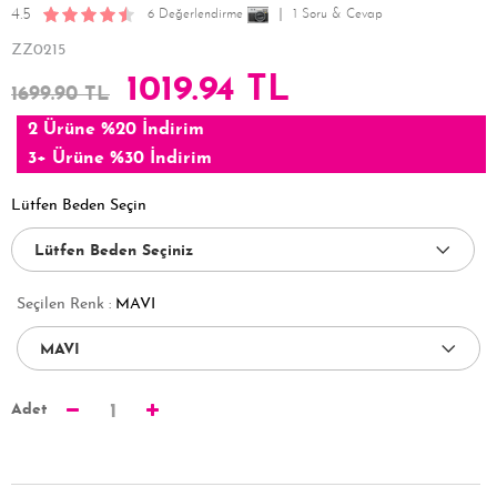
4.5
6 Değerlendirme
1 Soru & Cevap
ZZ0215
1019.94 TL
1699.90 TL
2 Ürüne %20 İndirim
3+ Ürüne %30 İndirim
Lütfen Beden Seçin
Seçilen Renk :
MAVI
Adet
1