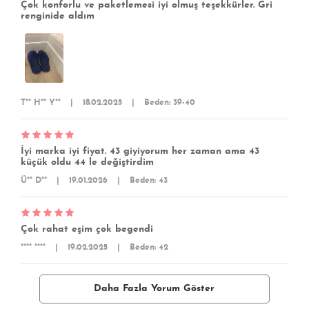
Çok konforlu ve paketlemesi iyi olmuş teşekkürler. Gri
renginide aldım
T** H** Y**
|
18.02.2025
|
Beden: 39-40
İyi marka iyi fiyat. 43 giyiyorum her zaman ama 43
küçük oldu 44 le değiştirdim
Ü** D**
|
19.01.2026
|
Beden: 43
Çok rahat eşim çok begendi
**** ****
|
19.02.2025
|
Beden: 42
Daha Fazla Yorum Göster