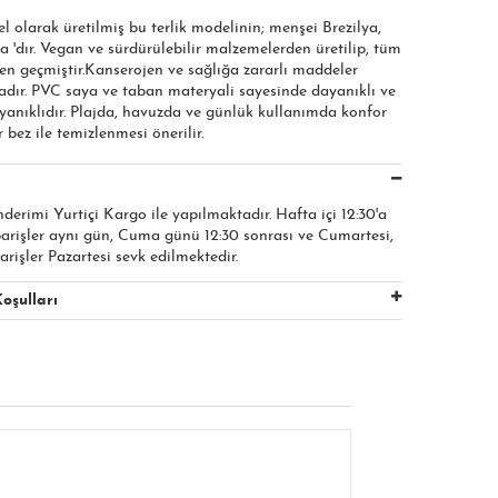
el olarak üretilmiş bu terlik modelinin; menşei Brezilya,
'dır. Vegan ve sürdürülebilir malzemelerden üretilip, tüm
den geçmiştir.Kanserojen ve sağlığa zararlı maddeler
dır. PVC saya ve taban materyali sayesinde dayanıklı ve
ayanıklıdır. Plajda, havuzda ve günlük kullanımda konfor
 bez ile temizlenmesi önerilir.
nderimi Yurtiçi Kargo ile yapılmaktadır. Hafta içi 12:30'a
parişler aynı gün, Cuma günü 12:30 sonrası ve Cumartesi,
arişler Pazartesi sevk edilmektedir.
oşulları