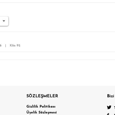
76
|
Kilo: 92
SÖZLEŞMELER
Bizi
a
Gizlilik Politikası
Üyelik Sözleşmesi