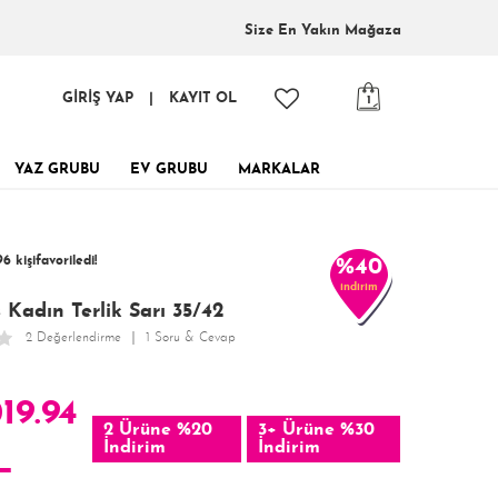
Size En
Yakın Mağaza
GİRİŞ YAP
|
KAYIT OL
1
YAZ GRUBU
EV GRUBU
MARKALAR
tinde, tükenmeden al!
6 kişi
favoriledi!
%40
indirim
 kişi
197 kişi
Satın Aldı!
Görüntüledi!
 Kadın Terlik Sarı 35/42
2 Değerlendirme
1 Soru & Cevap
019.94
2 Ürüne %20
3+ Ürüne %30
İndirim
İndirim
L