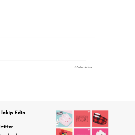
⚡ CollectAction
 Takip Edin
Twitter