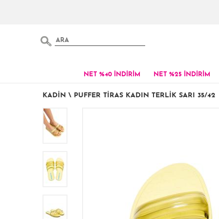
NET %40 İNDİRİM
NET %25 İNDİRİM
KADIN
\
PUFFER TIRAS KADIN TERLIK SARI 35/42