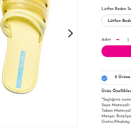
Lütfen Beden S
Adet
1
2 Ürüne
Ürün Özellikler
*Seçtiğiniz num
Saya Materyali
Taban Materyal
Menşei: Brezilya
Üretici/İthalatç