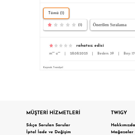
Tümü (1)
(1)
rahatsız edici
m** u**
|
28.08.2025
|
Beden: 39
|
Boy: 1
Kaynak: Trendyol
MÜŞTERİ HİZMETLERİ
TWIGY
Sıkça Sorulan Sorular
Hakkımızd
İptal İade ve Değişim
Mağazalar