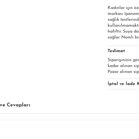
Kadınlar için öz
markası Ipanema 
sağlık testlerin
kullanılmamakta
hafiftir. Suya d
sağlar. Nemli bir
Teslimat
Siparişinizin gö
kadar alınan si
Pazar alınan sip
İptal ve İade K
ve Cevapları