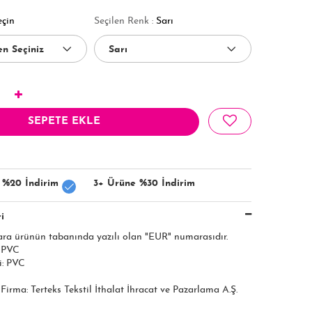
eçin
Seçilen Renk :
Sarı
SEPETE EKLE
 %20 İndirim
3+ Ürüne %30 İndirim
i
ara ürünün tabanında yazılı olan "EUR" numarasıdır.
: PVC
i: PVC
ı Firma: Terteks Tekstil İthalat İhracat ve Pazarlama A.Ş.