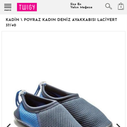
Size En
1
Yakın Mağaza
menü
KADIN
\
POYRAZ KADIN DENIZ AYAKKABISI LACIVERT
37/40