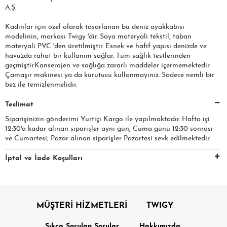
A.Ş.​​​
Kadınlar için özel olarak tasarlanan bu deniz ayakkabısı
modelinin, markası Twigy 'dir. Saya materyali tekstil, taban
materyali PVC 'den üretilmiştir. Esnek ve hafif yapısı denizde ve
havuzda rahat bir kullanım sağlar. Tüm sağlık testlerinden
geçmiştir.Kanserojen ve sağlığa zararlı maddeler içermemektedir.
Çamaşır makinesi ya da kurutucu kullanmayınız. Sadece nemli bir
bez ile temizlenmelidir.
Teslimat
Siparişinizin gönderimi Yurtiçi Kargo ile yapılmaktadır. Hafta içi
12:30'a kadar alınan siparişler aynı gün, Cuma günü 12:30 sonrası
ve Cumartesi, Pazar alınan siparişler Pazartesi sevk edilmektedir.
İptal ve İade Koşulları
MÜŞTERİ HİZMETLERİ
TWIGY
Sıkça Sorulan Sorular
Hakkımızda