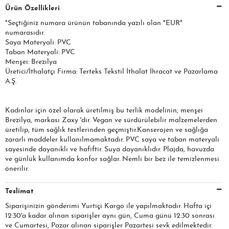
Ürün Özellikleri
*Seçtiğiniz numara ürünün tabanında yazılı olan "EUR"
numarasıdır.
Saya Materyali: PVC
Taban Materyali: PVC
Menşei: Brezilya
Üretici/İthalatçı Firma: Terteks Tekstil İthalat İhracat ve Pazarlama
A.Ş.
Kadınlar için özel olarak üretilmiş bu terlik modelinin; menşei
Brezilya, markası Zaxy 'dir. Vegan ve sürdürülebilir malzemelerden
üretilip, tüm sağlık testlerinden geçmiştir.Kanserojen ve sağlığa
zararlı maddeler kullanılmamaktadır. PVC saya ve taban materyali
sayesinde dayanıklı ve hafiftir. Suya dayanıklıdır. Plajda, havuzda
ve günlük kullanımda konfor sağlar. Nemli bir bez ile temizlenmesi
önerilir.
Teslimat
Siparişinizin gönderimi Yurtiçi Kargo ile yapılmaktadır. Hafta içi
12:30'a kadar alınan siparişler aynı gün, Cuma günü 12:30 sonrası
ve Cumartesi, Pazar alınan siparişler Pazartesi sevk edilmektedir.