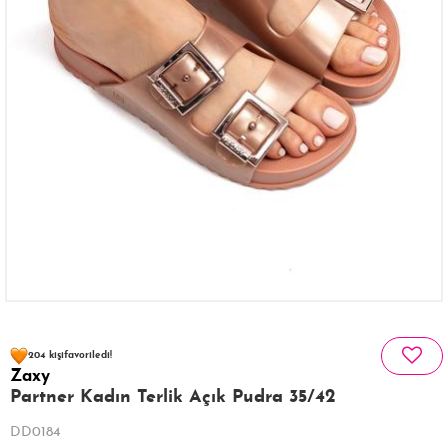
69 kişinin
sepetinde
204 kişi
favoriledi!
Zaxy
27 kişi
318 kişi
Satın Aldı!
Görüntüledi!
Partner Kadın Terlik Açık Pudra 35/42
DD0184