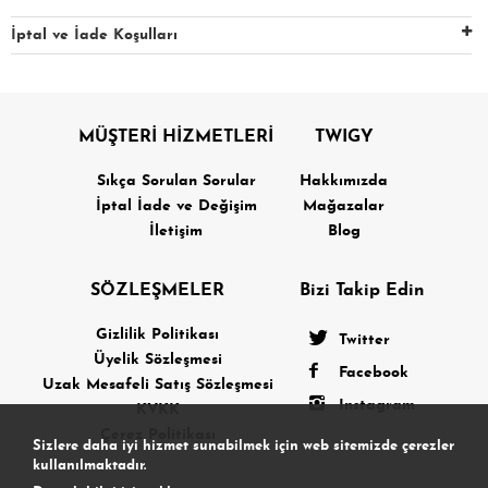
İptal ve İade Koşulları
MÜŞTERİ HİZMETLERİ
TWIGY
Sıkça Sorulan Sorular
Hakkımızda
İptal İade ve Değişim
Mağazalar
İletişim
Blog
SÖZLEŞMELER
Bizi Takip Edin
Gizlilik Politikası
Twitter
Üyelik Sözleşmesi
Facebook
Uzak Mesafeli Satış Sözleşmesi
Instagram
KVKK
Çerez Politikası
Sizlere daha iyi hizmet sunabilmek için web sitemizde çerezler
kullanılmaktadır.