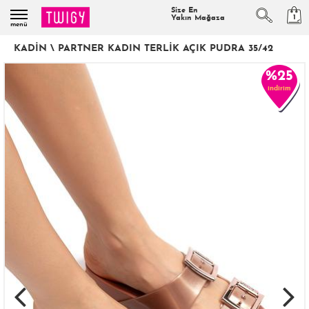
Size En
1
Yakın Mağaza
menü
KADIN
\
PARTNER KADIN TERLIK AÇIK PUDRA 35/42
%25
indirim