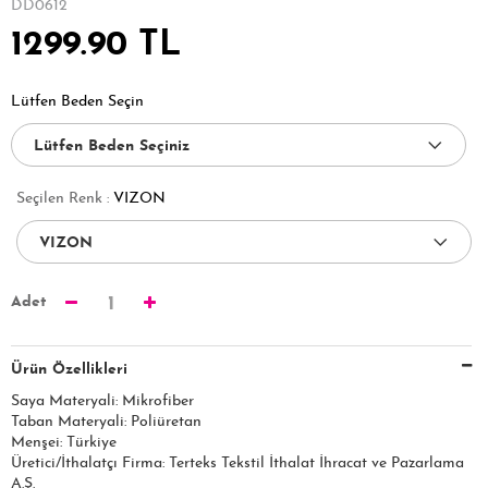
DD0612
1299.90 TL
Lütfen Beden Seçin
Seçilen Renk :
VIZON
Adet
1
Ürün Özellikleri
Saya Materyali: Mikrofiber
Taban Materyali: Poliüretan
Menşei: Türkiye
Üretici/İthalatçı Firma: Terteks Tekstil İthalat İhracat ve Pazarlama
A.Ş.​​​