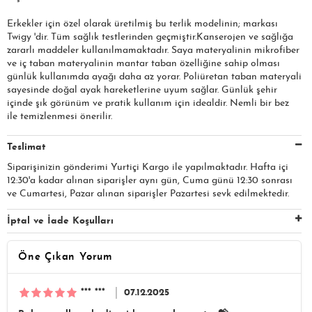
Erkekler için özel olarak üretilmiş bu terlik modelinin; markası
Twigy 'dir. Tüm sağlık testlerinden geçmiştir.Kanserojen ve sağlığa
zararlı maddeler kullanılmamaktadır. Saya materyalinin mikrofiber
ve iç taban materyalinin mantar taban özelliğine sahip olması
günlük kullanımda ayağı daha az yorar. Poliüretan taban materyali
sayesinde doğal ayak hareketlerine uyum sağlar. Günlük şehir
içinde şık görünüm ve pratik kullanım için idealdir. Nemli bir bez
ile temizlenmesi önerilir.
Teslimat
Siparişinizin gönderimi Yurtiçi Kargo ile yapılmaktadır. Hafta içi
12:30'a kadar alınan siparişler aynı gün, Cuma günü 12:30 sonrası
ve Cumartesi, Pazar alınan siparişler Pazartesi sevk edilmektedir.
İptal ve İade Koşulları
Öne Çıkan Yorum
*** ***
07.12.2025