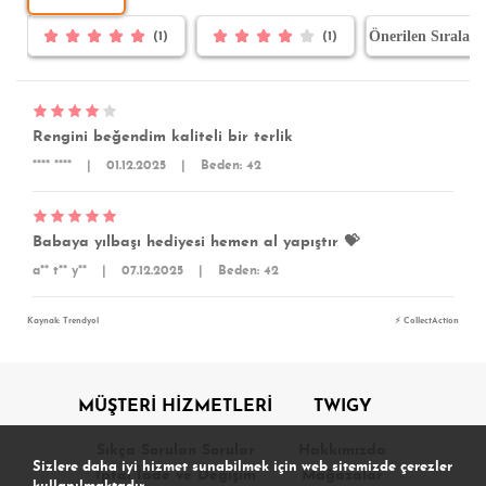
(1)
(1)
Rengini beğendim kaliteli bir terlik
**** ****
|
01.12.2025
|
Beden: 42
Babaya yılbaşı hediyesi hemen al yapıştır 💝
a** t** y**
|
07.12.2025
|
Beden: 42
Kaynak: Trendyol
⚡ CollectAction
MÜŞTERİ HİZMETLERİ
TWIGY
Sıkça Sorulan Sorular
Hakkımızda
Sizlere daha iyi hizmet sunabilmek için web sitemizde çerezler
İptal İade ve Değişim
Mağazalar