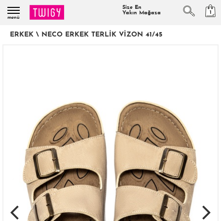
Size En
1
Yakın Mağaza
menü
ERKEK
\
NECO ERKEK TERLIK VIZON 41/45