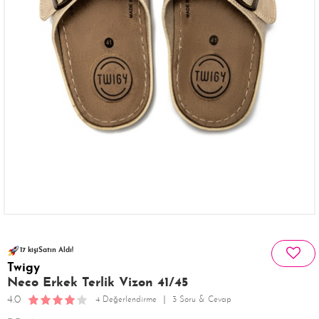
65 kişinin
244 kişi
favoriledi!
sepetinde
17 kişi
Satın Aldı!
Twigy
377 kişi
Görüntüledi!
Neco Erkek Terlik Vizon 41/45
4.0
4 Değerlendirme
3 Soru & Cevap