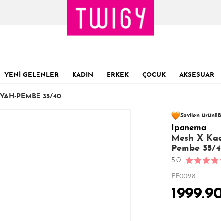
YENİ GELENLER
KADIN
ERKEK
ÇOCUK
AKSESUAR
YAH-PEMBE 35/40
61 kişinin
sepet
Sevilen ürün!
18
Ipanema
Son 1 Günde
Son 24 Saatte
21
Mesh X Kadı
Pembe 35/4
5.0
FF0028
1999.9