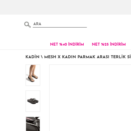
NET %40 İNDİRİM
NET %25 İNDİRİM
KADIN
\
MESH X KADIN PARMAK ARASI TERLIK SI