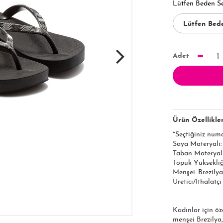
Lütfen Beden S
Adet
1
Ürün Özellikler
*Seçtiğiniz num
Saya Materyali
Taban Materyal
Topuk Yüksekliği
Menşei: Brezilya
Üretici/İthalatç
Kadınlar için öz
menşei Brezilya,