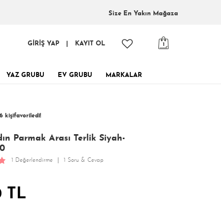
Size En
Yakın Mağaza
GİRİŞ YAP
|
KAYIT OL
1
YAZ GRUBU
EV GRUBU
MARKALAR
inde, tükenmeden al!
6 kişi
favoriledi!
 kişi
209 kişi
Satın Aldı!
Görüntüledi!
n Parmak Arası Terlik Siyah-
0
1 Değerlendirme
1 Soru & Cevap
0 TL