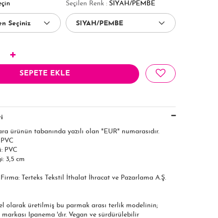
eçin
Seçilen Renk :
SIYAH/PEMBE
SEPETE EKLE
i
ara ürünün tabanında yazılı olan "EUR" numarasıdır.
: PVC
i: PVC
: 3,5 cm
ı Firma: Terteks Tekstil İthalat İhracat ve Pazarlama A.Ş.
el olarak üretilmiş bu parmak arası terlik modelinin;
 markası Ipanema 'dır. Vegan ve sürdürülebilir