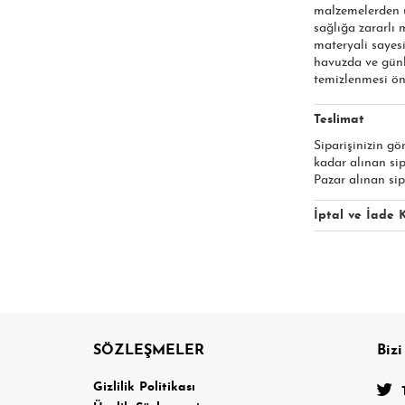
malzemelerden ür
sağlığa zararlı
materyali sayesi
havuzda ve günl
temizlenmesi öne
Teslimat
Siparişinizin gö
kadar alınan si
Pazar alınan sip
İptal ve İade K
SÖZLEŞMELER
Bizi
a
Gizlilik Politikası