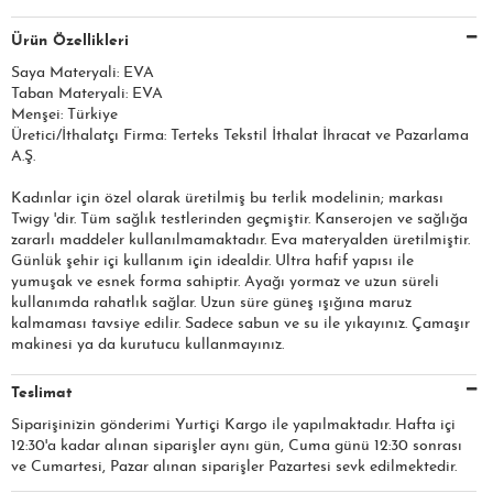
Ürün Özellikleri
Saya Materyali: EVA
Taban Materyali: EVA
Menşei: Türkiye
Üretici/İthalatçı Firma: Terteks Tekstil İthalat İhracat ve Pazarlama
A.Ş.​​​
Kadınlar için özel olarak üretilmiş bu terlik modelinin; markası
Twigy 'dir. Tüm sağlık testlerinden geçmiştir. Kanserojen ve sağlığa
zararlı maddeler kullanılmamaktadır. Eva materyalden üretilmiştir.
Günlük şehir içi kullanım için idealdir. Ultra hafif yapısı ile
yumuşak ve esnek forma sahiptir. Ayağı yormaz ve uzun süreli
kullanımda rahatlık sağlar. Uzun süre güneş ışığına maruz
kalmaması tavsiye edilir. Sadece sabun ve su ile yıkayınız. Çamaşır
makinesi ya da kurutucu kullanmayınız.
Teslimat
Siparişinizin gönderimi Yurtiçi Kargo ile yapılmaktadır. Hafta içi
12:30'a kadar alınan siparişler aynı gün, Cuma günü 12:30 sonrası
ve Cumartesi, Pazar alınan siparişler Pazartesi sevk edilmektedir.