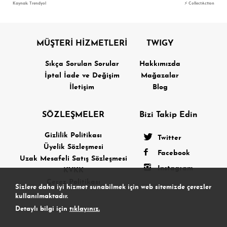
Kaynak: Trendyol
⚡ CollectAction
MÜŞTERİ HİZMETLERİ
TWIGY
Sıkça Sorulan Sorular
Hakkımızda
İptal İade ve Değişim
Mağazalar
İletişim
Blog
SÖZLEŞMELER
Bizi Takip Edin
Gizlilik Politikası
Twitter
Üyelik Sözleşmesi
Facebook
Uzak Mesafeli Satış Sözleşmesi
Instagram
KVKK
Çerez Politikası
Sizlere daha iyi hizmet sunabilmek için web sitemizde çerezler
kullanılmaktadır.
Detaylı bilgi için
tıklayınız.