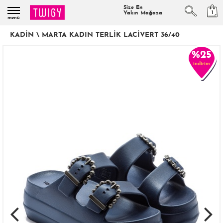
Size En
1
Yakın Mağaza
menü
KADIN
\
MARTA KADIN TERLIK LACIVERT 36/40
%25
indirim