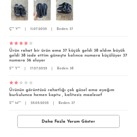
Ç** V**
|
11.07.2025
|
Beden: 37
Ürün rahat bir ürün ama 37 küçük geldi 38 aldım büyük
geldi 38 iade ettim güneşte kalınca numara küçülüyor 37
numara 36 oluyor
S** Y**
|
17.07.2025
|
Beden: 38
Ürünün görüntüsü rahatlığı çok güzel ama ayağım
burkulunca hemen koptu , kalitesiz maalesef
S** M**
|
25.05.2025
|
Beden: 37
Daha Fazla Yorum Göster