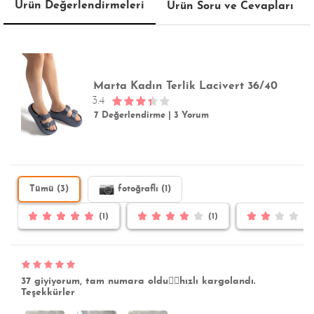
Ürün Değerlendirmeleri
Ürün Soru ve Cevapları
Marta Kadın Terlik Lacivert 36/40
3.4
7 Değerlendirme
|
3 Yorum
Tümü (3)
fotoğraflı (1)
(1)
(1)
37 giyiyorum, tam numara oldu👍🏻hızlı kargolandı.
Teşekkürler