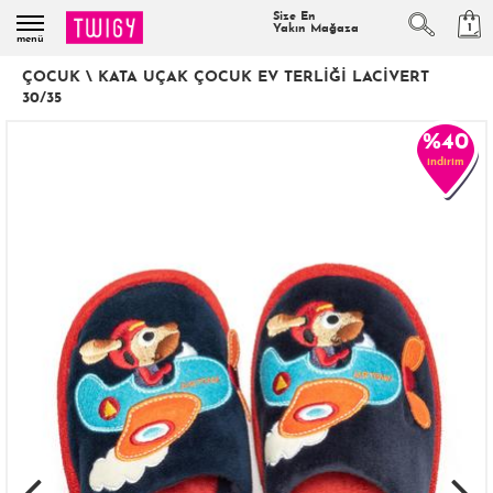
Size En
1
Yakın Mağaza
menü
ÇOCUK
\
KATA UÇAK ÇOCUK EV TERLIĞI LACIVERT
30/35
%40
indirim