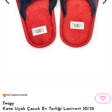
106 kişinin
sepetinde
214 kişi
favoriledi!
25 kişi
Satın Aldı!
Twigy
197 kişi
Görüntüledi!
Kata Uçak Çocuk Ev Terliği Lacivert 30/35