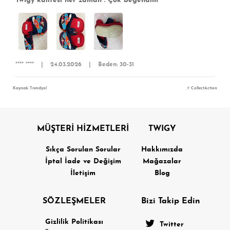
Twigy kalitesi her zaman . Çok beğendim
**** ****
|
24.03.2026
|
Beden: 30-31
Kaynak: Trendyol
⚡ CollectAction
MÜŞTERİ HİZMETLERİ
TWIGY
Sıkça Sorulan Sorular
Hakkımızda
İptal İade ve Değişim
Mağazalar
İletişim
Blog
SÖZLEŞMELER
Bizi Takip Edin
Gizlilik Politikası
Twitter