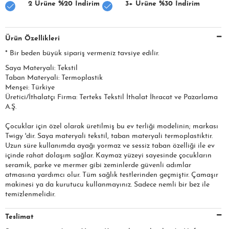
2 Ürüne %20 İndirim
3+ Ürüne %30 İndirim
Ürün Özellikleri
* Bir beden büyük sipariş vermeniz tavsiye edilir.
Saya Materyali: Tekstil
Taban Materyali: Termoplastik
Menşei: Türkiye
Üretici/İthalatçı Firma: Terteks Tekstil İthalat İhracat ve Pazarlama
A.Ş.​​​
Çocuklar için özel olarak üretilmiş bu ev terliği modelinin; markası
Twigy 'dir. Saya materyali tekstil, taban materyali termoplastiktir.
Uzun süre kullanımda ayağı yormaz ve sessiz taban özelliği ile ev
içinde rahat dolaşım sağlar. Kaymaz yüzeyi sayesinde çocukların
seramik, parke ve mermer gibi zeminlerde güvenli adımlar
atmasına yardımcı olur. Tüm sağlık testlerinden geçmiştir. Çamaşır
makinesi ya da kurutucu kullanmayınız. Sadece nemli bir bez ile
temizlenmelidir.
Teslimat