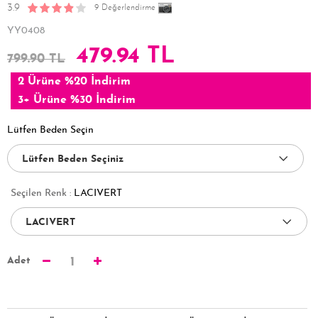
3.9
9 Değerlendirme
YY0408
479.94 TL
799.90 TL
2 Ürüne %20 İndirim
3+ Ürüne %30 İndirim
Lütfen Beden Seçin
Seçilen Renk :
LACIVERT
Adet
1