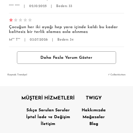
**** ****
|
02.10.2025
|
Beden: 33
Çocuğun her iki ayağı hep yara içinde kaldı bu kadar
kalitesiz bir terlik olamaz asla alınmaz
M** T**
|
03.07.2026
|
Beden: 34
Daha Fazla Yorum Göster
Kaynak: Trendyol
⚡ CollectAction
MÜŞTERİ HİZMETLERİ
TWIGY
Sıkça Sorulan Sorular
Hakkımızda
İptal İade ve Değişim
Mağazalar
İletişim
Blog