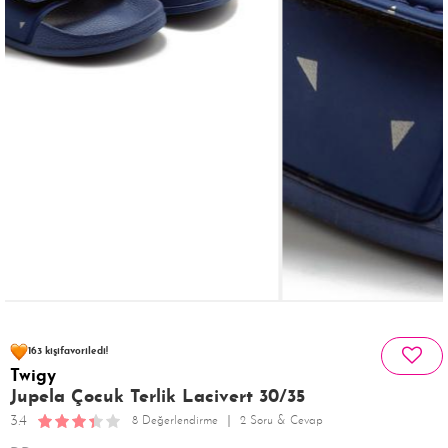
78 kişinin
sepetinde
163 kişi
favoriledi!
Twigy
34 kişi
218 kişi
Satın Aldı!
Görüntüledi!
Jupela Çocuk Terlik Lacivert 30/35
3.4
8 Değerlendirme
2 Soru & Cevap