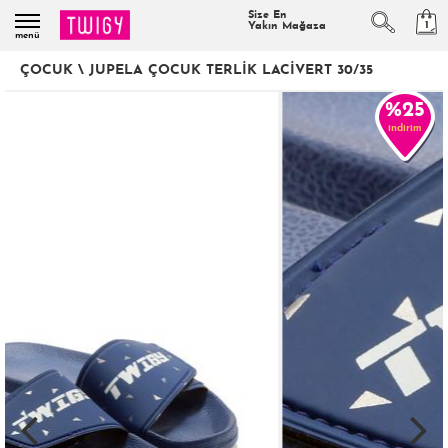
Size En
1
Yakın Mağaza
menü
ÇOCUK
\
JUPELA ÇOCUK TERLIK LACIVERT 30/35
%25
indirim