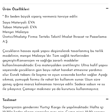
Ürün Özellikleri
* Bir beden büyük sipariş vermeniz tavsiye edilir.
Saya Materyali: EVA
Taban Materyali: EVA
Menşei: Malezya
Üretici/İthalatçı Firma: Terteks Tekstil İthalat İhracat ve Pazarlama
A.Ş.​​​
Çocukların hassas ayak yapısı düşünülerek tasarlanmış bu terlik
modelinin; menşei Malezya 'dır. Tüm sağlık testlerinden
geçmiştir.Kanserojen ve sağlığa zararlı maddeler
kullanılmamaktadır. Eva materyalden üretilmiştir. Ultra hafif yapısı
sayesinde çocukların gün boyu rahat hareket etmesine yardımcı
olur. Esnek tabanı ile koşma ve oyun sırasında konfor sağlar. Ayağı
sıkmaz, yumuşak formu ile rahat bir kullanım sunar. Uzun süre
güneş ışığına maruz kalmaması tavsiye edilir. Sadece sabun ve su
ile yıkayınız. Çamaşır makinesi ya da kurutucu kullanmayınız.
Teslimat
Siparişinizin gönderimi Yurtiçi Kargo ile yapılmaktadır. Hafta içi