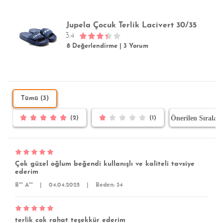
Jupela Çocuk Terlik Lacivert 30/35
3.4
8 Değerlendirme
|
3 Yorum
Tümü (3)
(2)
(1)
Çok güzel oğlum beğendi kullanışlı ve kaliteli tavsiye
ederim
B** A**
|
04.04.2025
|
Beden: 34
terlik cok rahat teşekkür ederim