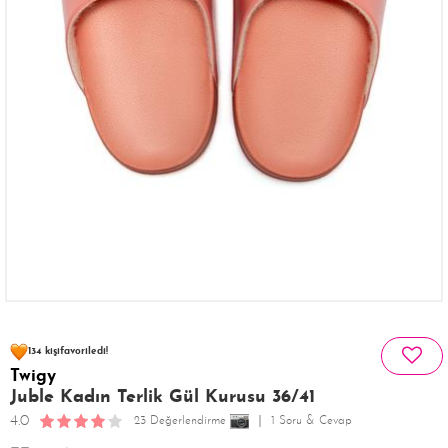
72 kişinin
sepetinde
134 kişi
favoriledi!
Twigy
28 kişi
325 kişi
Satın Aldı!
Görüntüledi!
Juble Kadın Terlik Gül Kurusu 36/41
4.0
23 Değerlendirme
1 Soru & Cevap