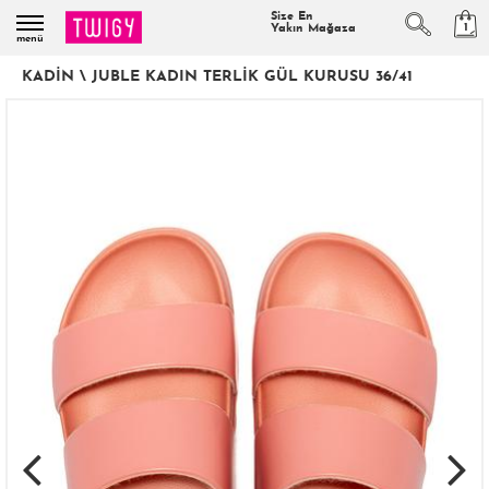
Size En
1
Yakın Mağaza
menü
KADIN
\
JUBLE KADIN TERLIK GÜL KURUSU 36/41