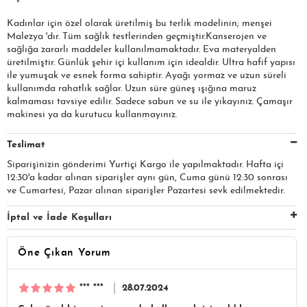
Kadınlar için özel olarak üretilmiş bu terlik modelinin; menşei
Malezya 'dır. Tüm sağlık testlerinden geçmiştir.Kanserojen ve
sağlığa zararlı maddeler kullanılmamaktadır. Eva materyalden
üretilmiştir. Günlük şehir içi kullanım için idealdir. Ultra hafif yapısı
ile yumuşak ve esnek forma sahiptir. Ayağı yormaz ve uzun süreli
kullanımda rahatlık sağlar. Uzun süre güneş ışığına maruz
kalmaması tavsiye edilir. Sadece sabun ve su ile yıkayınız. Çamaşır
makinesi ya da kurutucu kullanmayınız.
Teslimat
Siparişinizin gönderimi Yurtiçi Kargo ile yapılmaktadır. Hafta içi
12:30'a kadar alınan siparişler aynı gün, Cuma günü 12:30 sonrası
ve Cumartesi, Pazar alınan siparişler Pazartesi sevk edilmektedir.
İptal ve İade Koşulları
Öne Çıkan Yorum
*** ***
28.07.2024