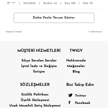
E** T**
|
16.11.2023
|
Beden: 42
|
Boy: 168
|
Kilo: 70
Daha Fazla Yorum Göster
Kaynak: Trendyol
⚡ CollectAction
MÜŞTERİ HİZMETLERİ
TWIGY
Sıkça Sorulan Sorular
Hakkımızda
İptal İade ve Değişim
Mağazalar
İletişim
Blog
SÖZLEŞMELER
Bizi Takip Edin
Gizlilik Politikası
Twitter
Üyelik Sözleşmesi
Facebook
Uzak Mesafeli Satış Sözleşmesi