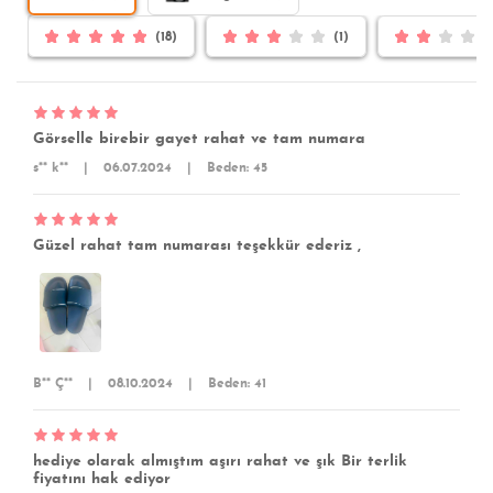
(18)
(1)
Görselle birebir gayet rahat ve tam numara
s** k**
|
06.07.2024
|
Beden: 45
Güzel rahat tam numarası teşekkür ederiz ,
B** Ç**
|
08.10.2024
|
Beden: 41
hediye olarak almıştım aşırı rahat ve şık Bir terlik
fiyatını hak ediyor