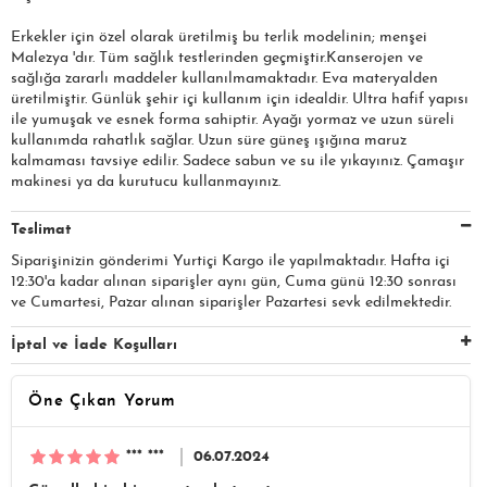
Erkekler için özel olarak üretilmiş bu terlik modelinin; menşei
Malezya 'dır. Tüm sağlık testlerinden geçmiştir.Kanserojen ve
sağlığa zararlı maddeler kullanılmamaktadır. Eva materyalden
üretilmiştir. Günlük şehir içi kullanım için idealdir. Ultra hafif yapısı
ile yumuşak ve esnek forma sahiptir. Ayağı yormaz ve uzun süreli
kullanımda rahatlık sağlar. Uzun süre güneş ışığına maruz
kalmaması tavsiye edilir. Sadece sabun ve su ile yıkayınız. Çamaşır
makinesi ya da kurutucu kullanmayınız.
Teslimat
Siparişinizin gönderimi Yurtiçi Kargo ile yapılmaktadır. Hafta içi
12:30'a kadar alınan siparişler aynı gün, Cuma günü 12:30 sonrası
ve Cumartesi, Pazar alınan siparişler Pazartesi sevk edilmektedir.
İptal ve İade Koşulları
Öne Çıkan Yorum
*** ***
06.07.2024