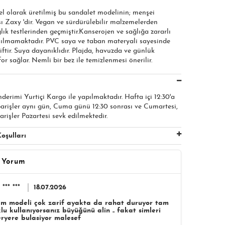
el olarak üretilmiş bu sandalet modelinin; menşei
ı Zaxy 'dir. Vegan ve sürdürülebilir malzemelerden
ğlık testlerinden geçmiştir.Kanserojen ve sağlığa zararlı
ılmamaktadır. PVC saya ve taban materyali sayesinde
iftir. Suya dayanıklıdır. Plajda, havuzda ve günlük
r sağlar. Nemli bir bez ile temizlenmesi önerilir.
nderimi Yurtiçi Kargo ile yapılmaktadır. Hafta içi 12:30'a
parişler aynı gün, Cuma günü 12:30 sonrası ve Cumartesi,
arişler Pazartesi sevk edilmektedir.
oşulları
 Yorum
*** ***
18.07.2026
m modeli çok zarif ayakta da rahat duruyor tam
u kullanıyorsanız büyüğünü alin .. fakat simleri
ryere bulasiyor malesef