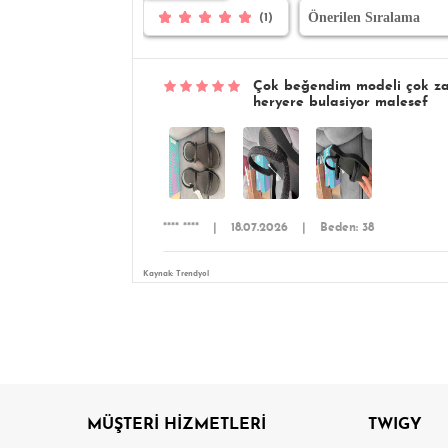
(1)
Çok beğendim modeli çok zar
heryere bulasiyor malesef
**** ****
|
18.07.2026
|
Beden: 38
Kaynak: Trendyol
MÜŞTERİ HİZMETLERİ
TWIGY