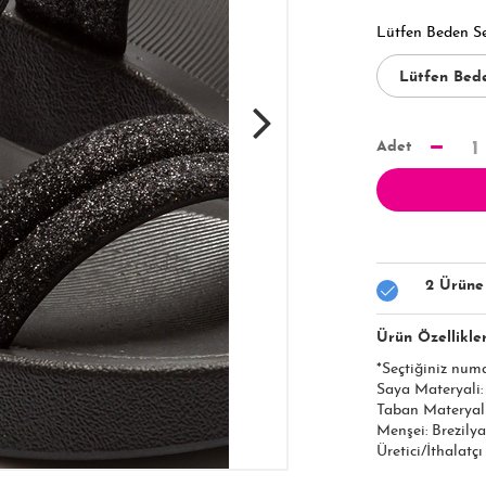
Lütfen Beden S
Adet
1
2 Ürüne
Ürün Özellikler
*Seçtiğiniz num
Saya Materyali
Taban Materyal
Menşei: Brezilya
Üretici/İthalatç