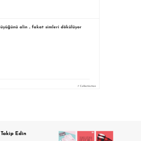
üğünü alin .. fakat simleri dökülüyor
⚡ CollectAction
 Takip Edin