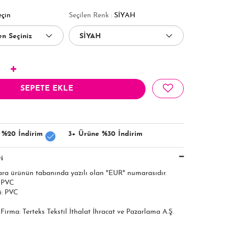
eçin
Seçilen Renk :
SİYAH
SEPETE EKLE
 %20 İndirim
3+ Ürüne %30 İndirim
i
ara ürünün tabanında yazılı olan "EUR" numarasıdır.
: PVC
i: PVC
ı Firma: Terteks Tekstil İthalat İhracat ve Pazarlama A.Ş.