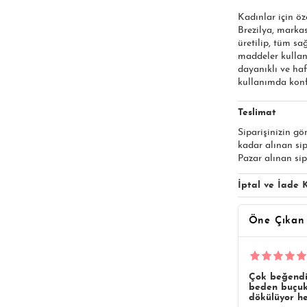
Kadınlar için öz
Brezilya, markas
üretilip, tüm sa
maddeler kullan
dayanıklı ve haf
kullanımda konfo
Teslimat
Siparişinizin gö
kadar alınan si
Pazar alınan sip
İptal ve İade K
Öne Çıkan
Çok beğendi
beden buçukl
dökülüyor he