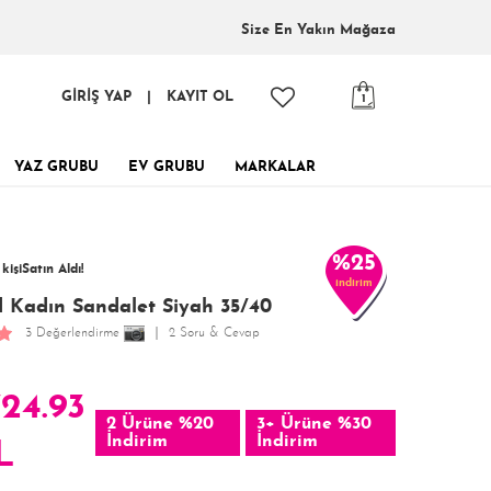
Size En
Yakın Mağaza
GİRİŞ YAP
|
KAYIT OL
1
YAZ GRUBU
EV GRUBU
MARKALAR
tinde, tükenmeden al!
3 kişi
favoriledi!
 kişi
Satın Aldı!
%25
indirim
178 kişi
Görüntüledi!
d Kadın Sandalet Siyah 35/40
3 Değerlendirme
2 Soru & Cevap
724.93
2 Ürüne %20
3+ Ürüne %30
İndirim
İndirim
L