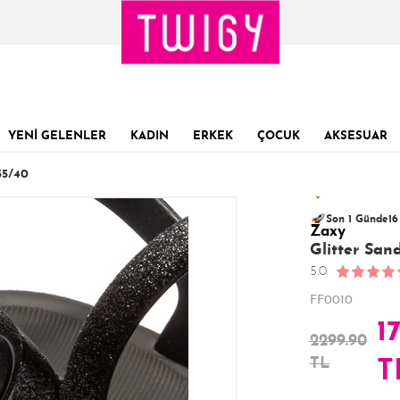
YENİ GELENLER
KADIN
ERKEK
ÇOCUK
AKSESUAR
5/40
142 kişinin
Sevilen ürün!
sepe
26
Son 1 Günde
16
Zaxy
Son 24 Saatte
Glitter San
5.0
FF0010
1
2299.90
TL
T