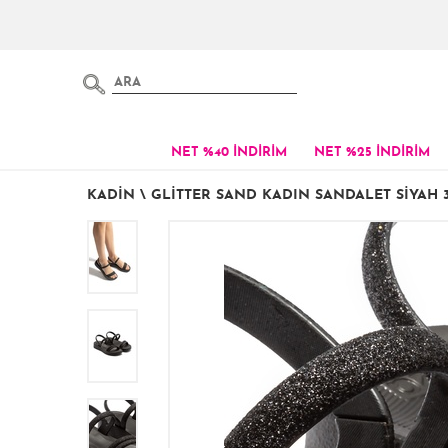
NET %40 İNDİRİM
NET %25 İNDİRİM
KADIN
\
GLITTER SAND KADIN SANDALET SIYAH 3