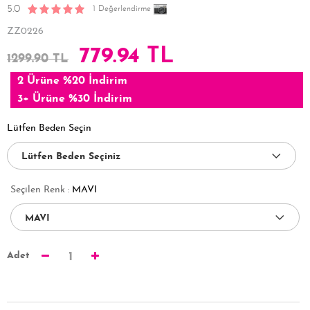
5.0
1 Değerlendirme
ZZ0226
779.94 TL
1299.90 TL
2 Ürüne %20 İndirim
3+ Ürüne %30 İndirim
Lütfen Beden Seçin
Seçilen Renk :
MAVI
Adet
1