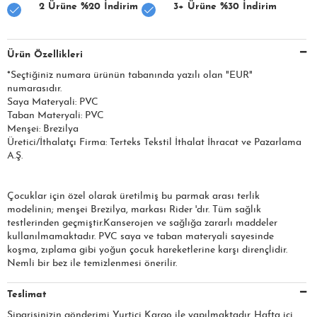
2 Ürüne %20 İndirim
3+ Ürüne %30 İndirim
Ürün Özellikleri
*Seçtiğiniz numara ürünün tabanında yazılı olan "EUR"
numarasıdır.
Saya Materyali: PVC
Taban Materyali: PVC
Menşei: Brezilya
Üretici/İthalatçı Firma: Terteks Tekstil İthalat İhracat ve Pazarlama
A.Ş.
Çocuklar için özel olarak üretilmiş bu parmak arası terlik
modelinin; menşei Brezilya, markası Rider 'dır. Tüm sağlık
testlerinden geçmiştir.Kanserojen ve sağlığa zararlı maddeler
kullanılmamaktadır. PVC saya ve taban materyali sayesinde
koşma, zıplama gibi yoğun çocuk hareketlerine karşı dirençlidir.
Nemli bir bez ile temizlenmesi önerilir.
Teslimat
Siparişinizin gönderimi Yurtiçi Kargo ile yapılmaktadır. Hafta içi