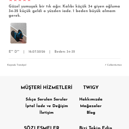
Güzel yumuşak bir tık ağır. Kalıbı küçük 34 giyen oğluma
34-35 küçük geldi o yüzden iade. 1 beden büyük almam
gerek.
E** D**
|
16.07.2026
|
Beden: 34-35
Kaynak: Trendyol
⚡ CollectAction
MÜŞTERİ HİZMETLERİ
TWIGY
Sıkça Sorulan Sorular
Hakkımızda
İptal İade ve Değişim
Mağazalar
İletişim
Blog
SÖZLEŞMELER
Bizi Takip Edin