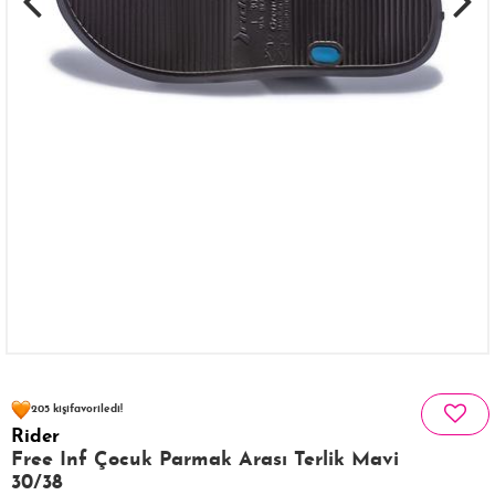
111 kişinin
sepetinde
205 kişi
favoriledi!
Rider
30 kişi
364 kişi
Satın Aldı!
Görüntüledi!
Free Inf Çocuk Parmak Arası Terlik Mavi
30/38