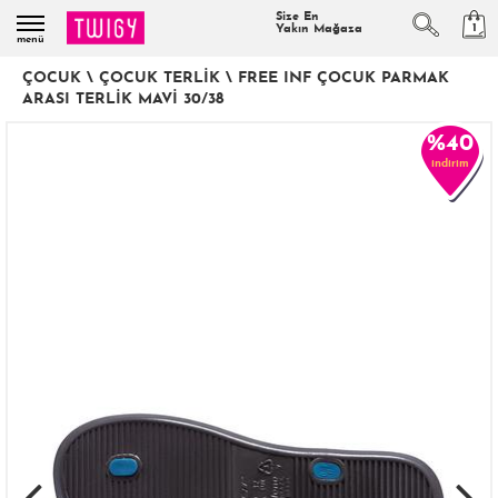
Size En
1
Yakın Mağaza
menü
ÇOCUK
\
ÇOCUK TERLIK
\
FREE INF ÇOCUK PARMAK
ARASI TERLIK MAVI 30/38
%40
indirim