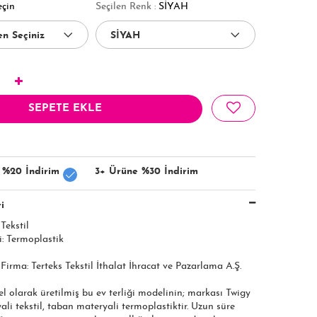
eçin
Seçilen Renk :
SİYAH
SEPETE EKLE
 %20 İndirim
3+ Ürüne %30 İndirim
i
Tekstil
: Termoplastik
 Firma: Terteks Tekstil İthalat İhracat ve Pazarlama A.Ş.​​​
el olarak üretilmiş bu ev terliği modelinin; markası Twigy
yali tekstil, taban materyali termoplastiktir. Uzun süre