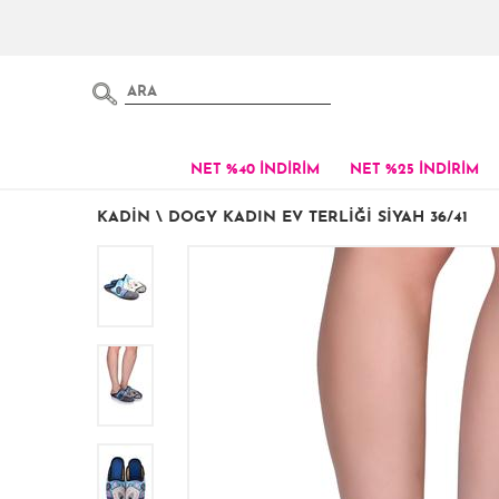
NET %40 İNDİRİM
NET %25 İNDİRİM
KADIN
\
DOGY KADIN EV TERLIĞI SIYAH 36/41