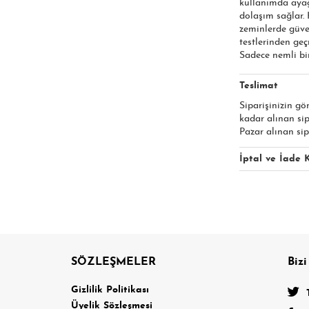
kullanımda ayağı
dolaşım sağlar.
zeminlerde güve
testlerinden ge
Sadece nemli bir
Teslimat
Siparişinizin gö
kadar alınan si
Pazar alınan sip
İptal ve İade K
SÖZLEŞMELER
Bizi
a
Gizlilik Politikası
Üyelik Sözleşmesi