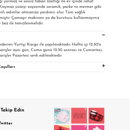
 yormaz ve sessiz taban özelliği ile ev içinde rahat
 Kaymaz yüzeyi sayesinde seramik, parke ve mermer gibi
nli adımlar atmanıza yardımcı olur. Tüm sağlık
çmiştir. Çamaşır makinesi ya da kurutucu kullanmayınız.
 bez ile temizlenmelidir.
nderimi Yurtiçi Kargo ile yapılmaktadır. Hafta içi 12:30'a
parişler aynı gün, Cuma günü 12:30 sonrası ve Cumartesi,
arişler Pazartesi sevk edilmektedir.
oşulları
 Takip Edin
Twitter