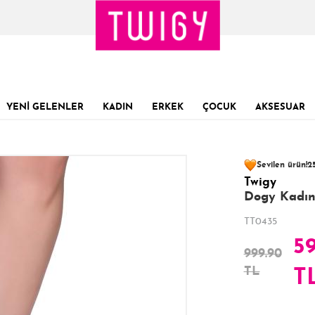
YENİ GELENLER
KADIN
ERKEK
ÇOCUK
AKSESUAR
64 kişinin
sepet
Sevilen ürün!
25
Twigy
Son 1 Günde
Son 24 Saatte
19
Dogy Kadın 
TT0435
59
999.90
TL
T