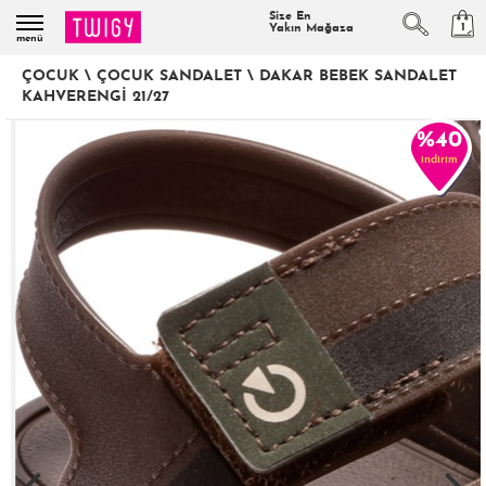
Size En
1
Yakın Mağaza
menü
ÇOCUK
\
ÇOCUK SANDALET
\
DAKAR BEBEK SANDALET
KAHVERENGI 21/27
%40
indirim