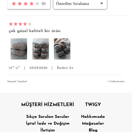
(1)
çok güzel kaliteli bir ürün
M** u**
|
05.05.2026
|
Beden: 24
Kaynak: Trendyol
⚡ CollectAction
MÜŞTERİ HİZMETLERİ
TWIGY
Sıkça Sorulan Sorular
Hakkımızda
İptal İade ve Değişim
Mağazalar
İletişim
Blog