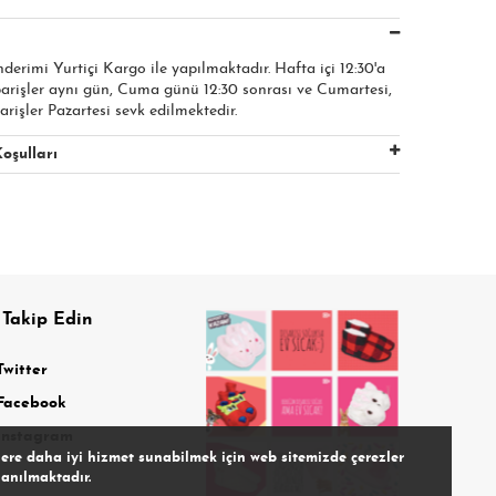
nderimi Yurtiçi Kargo ile yapılmaktadır. Hafta içi 12:30'a
parişler aynı gün, Cuma günü 12:30 sonrası ve Cumartesi,
arişler Pazartesi sevk edilmektedir.
oşulları
 Takip Edin
Twitter
Facebook
Instagram
lere daha iyi hizmet sunabilmek için web sitemizde çerezler
lanılmaktadır.