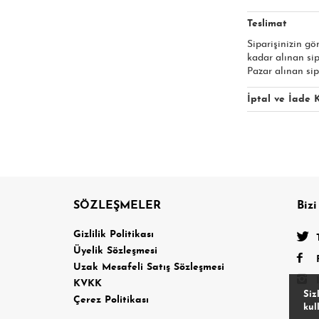
Teslimat
Siparişinizin gö
kadar alınan si
Pazar alınan sip
İptal ve İade K
SÖZLEŞMELER
Bizi
a
Gizlilik Politikası
Üyelik Sözleşmesi
Uzak Mesafeli Satış Sözleşmesi
KVKK
Siz
Çerez Politikası
kul