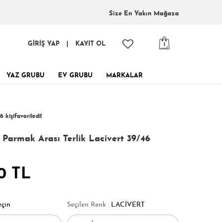
Size En
Yakın Mağaza
GİRİŞ YAP
|
KAYIT OL
1
YAZ GRUBU
EV GRUBU
MARKALAR
inde, tükenmeden al!
6 kişi
favoriledi!
 kişi
248 kişi
Satın Aldı!
Görüntüledi!
Parmak Arası Terlik Lacivert 39/46
0 TL
eçin
Seçilen Renk :
LACİVERT