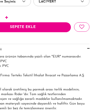
SEPETE EKLE
i
ara ürünün tabanında yazılı olan "EUR" numarasıdır.
: PVC
i: PVC
ı Firma: Terteks Tekstil İthalat İhracat ve Pazarlama A.Ş.
el olarak üretilmiş bu parmak arası terlik modelinin;
 markası Rider 'dır. Tüm sağlık testlerinden
rojen ve sağlığa zararlı maddeler kullanılmamaktadır.
an materyali sayesinde dayanıklı ve hafiftir. Gün boyu
emli bir bez ile temizlenmesi önerilir.