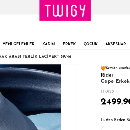
YENİ GELENLER
KADIN
ERKEK
ÇOCUK
AKSESUAR
AK ARASI TERLIK LACIVERT 39/46
52 kişinin
sepet
Sevilen ürün!
14
Rider
Son 1 Günde
Son 24 Saatte
19
Cape Erkek 
FF0128
2499.9
Lütfen Beden S