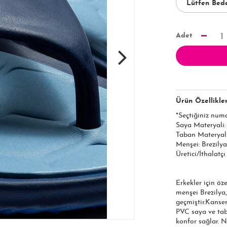
Adet
1
Ürün Özellikler
*Seçtiğiniz num
Saya Materyali
Taban Materyal
Menşei: Brezilya
Üretici/İthalatç
Erkekler için öz
menşei Brezilya,
geçmiştir.Kanse
PVC saya ve tab
konfor sağlar. N