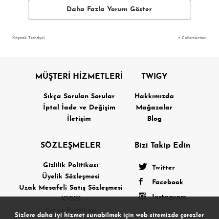
Daha Fazla Yorum Göster
Kaynak: Trendyol
⚡ CollectAction
MÜŞTERİ HİZMETLERİ
TWIGY
Sıkça Sorulan Sorular
Hakkımızda
İptal İade ve Değişim
Mağazalar
İletişim
Blog
SÖZLEŞMELER
Bizi Takip Edin
Gizlilik Politikası
Twitter
Üyelik Sözleşmesi
Facebook
Uzak Mesafeli Satış Sözleşmesi
Instagram
KVKK
Çerez Politikası
Sizlere daha iyi hizmet sunabilmek için web sitemizde çerezler