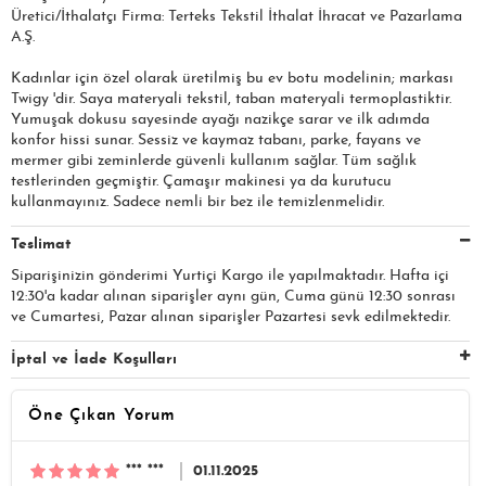
Üretici/İthalatçı Firma: Terteks Tekstil İthalat İhracat ve Pazarlama
A.Ş.​​​
Kadınlar için özel olarak üretilmiş bu ev botu modelinin; markası
Twigy 'dir. Saya materyali tekstil, taban materyali termoplastiktir.
Yumuşak dokusu sayesinde ayağı nazikçe sarar ve ilk adımda
konfor hissi sunar. Sessiz ve kaymaz tabanı, parke, fayans ve
mermer gibi zeminlerde güvenli kullanım sağlar. Tüm sağlık
testlerinden geçmiştir. Çamaşır makinesi ya da kurutucu
kullanmayınız. Sadece nemli bir bez ile temizlenmelidir.
Teslimat
Siparişinizin gönderimi Yurtiçi Kargo ile yapılmaktadır. Hafta içi
12:30'a kadar alınan siparişler aynı gün, Cuma günü 12:30 sonrası
ve Cumartesi, Pazar alınan siparişler Pazartesi sevk edilmektedir.
İptal ve İade Koşulları
Öne Çıkan Yorum
*** ***
01.11.2025