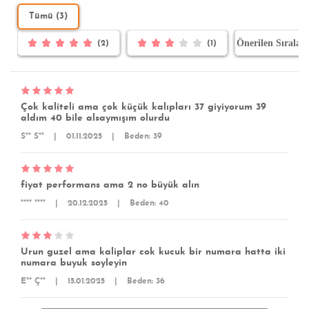
Tümü (3)
(2)
(1)
Çok kaliteli ama çok küçük kalıpları 37 giyiyorum 39
aldım 40 bile alsaymışım olurdu
S** S**
|
01.11.2025
|
Beden: 39
fiyat performans ama 2 no büyük alın
**** ****
|
20.12.2025
|
Beden: 40
Urun guzel ama kaliplar cok kucuk bir numara hatta iki
numara buyuk soyleyin
E** Ç**
|
15.01.2025
|
Beden: 36