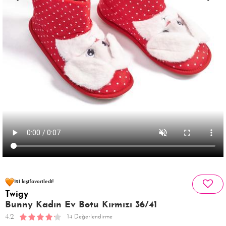
64 kişinin
sepetinde
121 kişi
favoriledi!
Twigy
44 kişi
137 kişi
Satın Aldı!
Görüntüledi!
Bunny Kadın Ev Botu Kırmızı 36/41
4.2
14 Değerlendirme