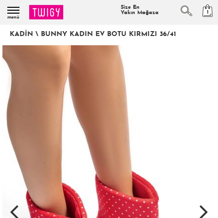
Size En
1
Yakın Mağaza
menü
KADIN
\
BUNNY KADIN EV BOTU KIRMIZI 36/41