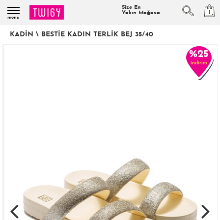
Size En
1
Yakın Mağaza
menü
KADIN
\
BESTIE KADIN TERLIK BEJ 35/40
%25
indirim