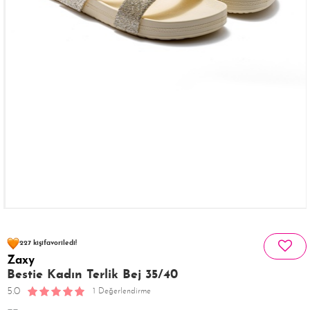
83 kişinin
sepetinde
227 kişi
favoriledi!
Zaxy
41 kişi
117 kişi
Satın Aldı!
Görüntüledi!
Bestie Kadın Terlik Bej 35/40
5.0
1 Değerlendirme