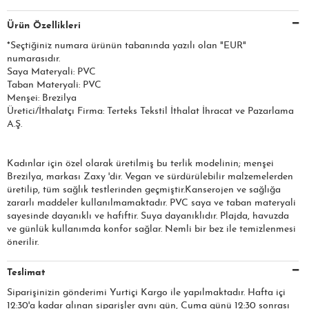
Ürün Özellikleri
*Seçtiğiniz numara ürünün tabanında yazılı olan "EUR"
numarasıdır.
Saya Materyali: PVC
Taban Materyali: PVC
Menşei: Brezilya
Üretici/İthalatçı Firma: Terteks Tekstil İthalat İhracat ve Pazarlama
A.Ş.
Kadınlar için özel olarak üretilmiş bu terlik modelinin; menşei
Brezilya, markası Zaxy 'dir. Vegan ve sürdürülebilir malzemelerden
üretilip, tüm sağlık testlerinden geçmiştir.Kanserojen ve sağlığa
zararlı maddeler kullanılmamaktadır. PVC saya ve taban materyali
sayesinde dayanıklı ve hafiftir. Suya dayanıklıdır. Plajda, havuzda
ve günlük kullanımda konfor sağlar. Nemli bir bez ile temizlenmesi
önerilir.
Teslimat
Siparişinizin gönderimi Yurtiçi Kargo ile yapılmaktadır. Hafta içi
12:30'a kadar alınan siparişler aynı gün, Cuma günü 12:30 sonrası