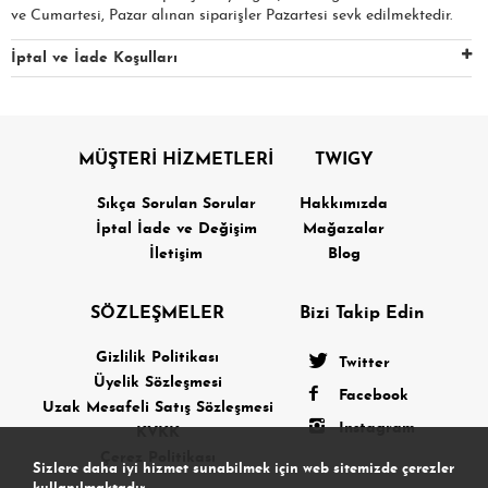
ve Cumartesi, Pazar alınan siparişler Pazartesi sevk edilmektedir.
İptal ve İade Koşulları
MÜŞTERİ HİZMETLERİ
TWIGY
Sıkça Sorulan Sorular
Hakkımızda
İptal İade ve Değişim
Mağazalar
İletişim
Blog
SÖZLEŞMELER
Bizi Takip Edin
Gizlilik Politikası
Twitter
Üyelik Sözleşmesi
Facebook
Uzak Mesafeli Satış Sözleşmesi
Instagram
KVKK
Çerez Politikası
Sizlere daha iyi hizmet sunabilmek için web sitemizde çerezler