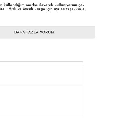
n kullandığım marka. Severek kullanıyorum çok
teli. Hızlı ve özenli kargo için ayrıca teşekkürler
DAHA FAZLA YORUM