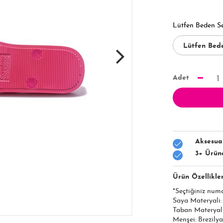
Lütfen Beden S
Adet
1
Aksesua
3+ Ürün
Ürün Özellikler
*Seçtiğiniz num
Saya Materyali
Taban Materyal
Menşei: Brezilya