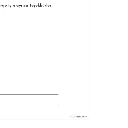
rgo için ayrıca teşekkürler
⚡ CollectAction