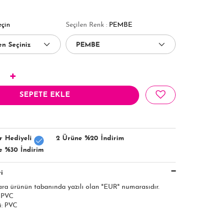
eçin
Seçilen Renk :
PEMBE
SEPETE EKLE
r Hediyeli
2 Ürüne %20 İndirim
e %30 İndirim
i
ara ürünün tabanında yazılı olan "EUR" numarasıdır.
: PVC
i: PVC