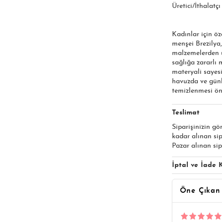
Üretici/İthalatç
Kadınlar için öz
menşei Brezilya,
malzemelerden ür
sağlığa zararlı
materyali sayesi
havuzda ve günl
temizlenmesi öne
Teslimat
Siparişinizin gö
kadar alınan si
Pazar alınan sip
İptal ve İade K
Öne Çıkan