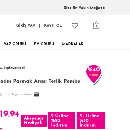
Size En
Yakın Mağaza
GİRİŞ YAP
|
KAYIT OL
1
YAZ GRUBU
EV GRUBU
MARKALAR
inde, tükenmeden al!
3 kişi
favoriledi!
%40
indirim
 kişi
274 kişi
Satın Aldı!
Görüntüledi!
adın Parmak Arası Terlik Pembe
12 Değerlendirme
19.94
2 Ürüne
3+ Ürüne
Aksesuar
%20
%30
Hediyeli
L
İndirim
İndirim