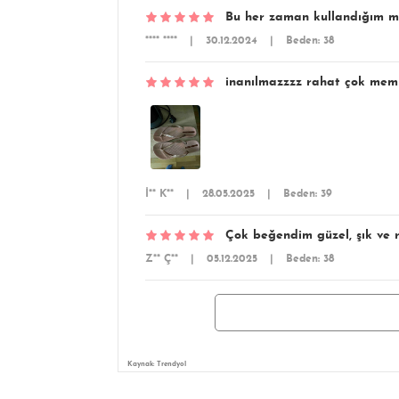
Bu her zaman kullandığım mar
**** ****
|
30.12.2024
|
Beden: 38
inanılmazzzz rahat çok mem
İ** K**
|
28.05.2025
|
Beden: 39
Çok beğendim güzel, şık ve r
Z** Ç**
|
05.12.2025
|
Beden: 38
Kaynak: Trendyol