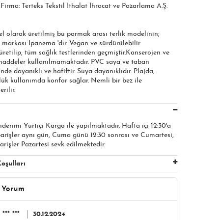
ı Firma: Terteks Tekstil İthalat İhracat ve Pazarlama A.Ş.
el olarak üretilmiş bu parmak arası terlik modelinin;
 markası Ipanema 'dır. Vegan ve sürdürülebilir
etilip, tüm sağlık testlerinden geçmiştir.Kanserojen ve
 maddeler kullanılmamaktadır. PVC saya ve taban
nde dayanıklı ve hafiftir. Suya dayanıklıdır. Plajda,
ük kullanımda konfor sağlar. Nemli bir bez ile
rilir.
nderimi Yurtiçi Kargo ile yapılmaktadır. Hafta içi 12:30'a
parişler aynı gün, Cuma günü 12:30 sonrası ve Cumartesi,
arişler Pazartesi sevk edilmektedir.
oşulları
 Yorum
*** ***
30.12.2024