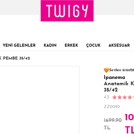
YENİ GELENLER
KADIN
ERKEK
ÇOCUK
AKSESUAR
 PEMBE 35/42
52 kişinin
sepet
Sevilen ürün!
26
Ipanema
Son 1 Günde
Son 24 Saatte
24
Anatomik K
35/42
4.3
ZZ0092
10
1699.90
TL
T