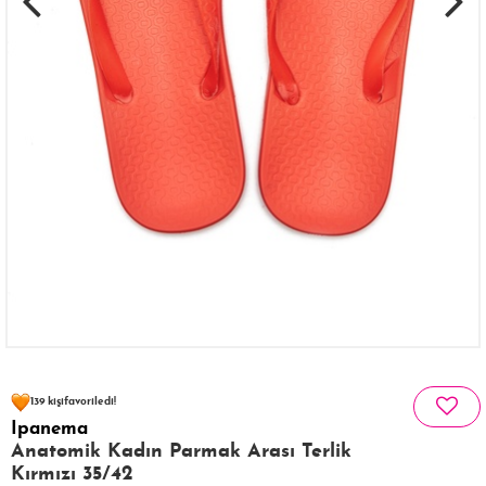
125 kişinin
sepetinde
139 kişi
favoriledi!
Ipanema
25 kişi
255 kişi
Satın Aldı!
Görüntüledi!
Anatomik Kadın Parmak Arası Terlik
Kırmızı 35/42