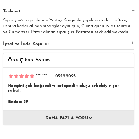
Teslimat
Siparişinizin gönderimi Yurtiçi Kargo ile yapılmaktadır. Hafta içi
12:30'a kadar alınan siparişler aynı gün, Cuma günü 12:30 sonrası
ve Cumartesi, Pazar alınan siparişler Pazartesi sevk edilmektedir.
İptal ve İade Koşulları
Öne Çıkan Yorum
*** ***
09.12.2025
Rengini çok beğendim, ortopedik oluşu sebebiyle çok
rahat.
Beden: 39
DAHA FAZLA YORUM