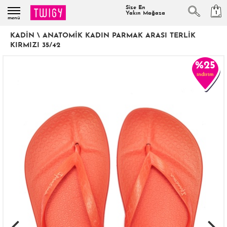
Size En
1
Yakın Mağaza
menü
KADIN
\
ANATOMIK KADIN PARMAK ARASI TERLIK
KIRMIZI 35/42
%25
indirim