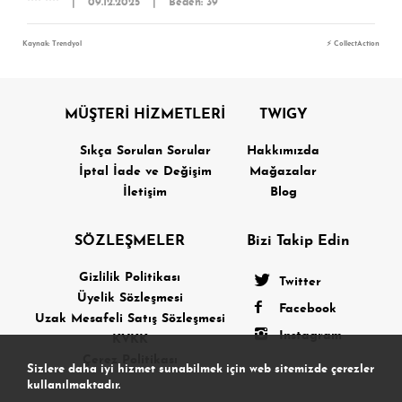
**** ****
|
09.12.2025
|
Beden: 39
Kaynak: Trendyol
⚡ CollectAction
MÜŞTERİ HİZMETLERİ
TWIGY
Sıkça Sorulan Sorular
Hakkımızda
İptal İade ve Değişim
Mağazalar
İletişim
Blog
SÖZLEŞMELER
Bizi Takip Edin
Gizlilik Politikası
Twitter
Üyelik Sözleşmesi
Facebook
Uzak Mesafeli Satış Sözleşmesi
Instagram
KVKK
Çerez Politikası
Sizlere daha iyi hizmet sunabilmek için web sitemizde çerezler
kullanılmaktadır.