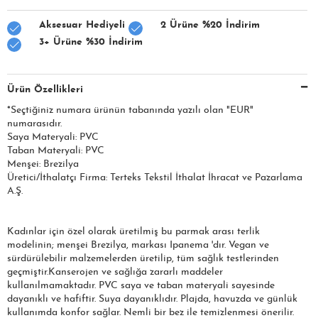
Aksesuar Hediyeli
2 Ürüne %20 İndirim
3+ Ürüne %30 İndirim
Ürün Özellikleri
*Seçtiğiniz numara ürünün tabanında yazılı olan "EUR"
numarasıdır.
Saya Materyali: PVC
Taban Materyali: PVC
Menşei: Brezilya
Üretici/İthalatçı Firma: Terteks Tekstil İthalat İhracat ve Pazarlama
A.Ş.
Kadınlar için özel olarak üretilmiş bu parmak arası terlik
modelinin; menşei Brezilya, markası Ipanema 'dır. Vegan ve
sürdürülebilir malzemelerden üretilip, tüm sağlık testlerinden
geçmiştir.Kanserojen ve sağlığa zararlı maddeler
kullanılmamaktadır. PVC saya ve taban materyali sayesinde
dayanıklı ve hafiftir. Suya dayanıklıdır. Plajda, havuzda ve günlük
kullanımda konfor sağlar. Nemli bir bez ile temizlenmesi önerilir.