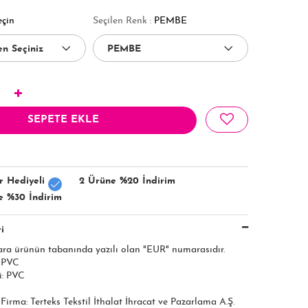
eçin
Seçilen Renk :
PEMBE
SEPETE EKLE
r Hediyeli
2 Ürüne %20 İndirim
e %30 İndirim
i
ara ürünün tabanında yazılı olan "EUR" numarasıdır.
: PVC
i: PVC
ı Firma: Terteks Tekstil İthalat İhracat ve Pazarlama A.Ş.