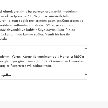
el olarak üretilmiş bu parmak arası terlik modelinin;
 markası Ipanema 'dır. Vegan ve sürdürülebilir
etilip, tüm sağlık testlerinden geçmiştir.Kanserojen ve
 maddeler kullanılmamaktadır. PVC saya ve taban
nde dayanıklı ve hafiftir. Suya dayanıklıdır. Plajda,
ük kullanımda konfor sağlar. Nemli bir bez ile
rilir.
nderimi Yurtiçi Kargo ile yapılmaktadır. Hafta içi 12:30'a
parişler aynı gün, Cuma günü 12:30 sonrası ve Cumartesi,
arişler Pazartesi sevk edilmektedir.
oşulları