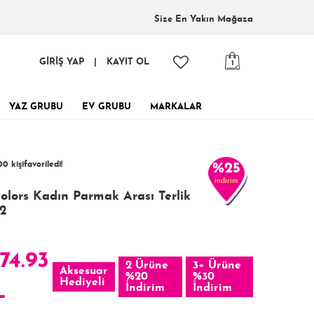
Size En
Yakın Mağaza
GİRİŞ YAP
|
KAYIT OL
1
YAZ GRUBU
EV GRUBU
MARKALAR
tinde, tükenmeden al!
0 kişi
favoriledi!
%25
indirim
 kişi
232 kişi
Satın Aldı!
Görüntüledi!
lors Kadın Parmak Arası Terlik
2
74.93
2 Ürüne
3+ Ürüne
Aksesuar
%20
%30
Hediyeli
L
İndirim
İndirim