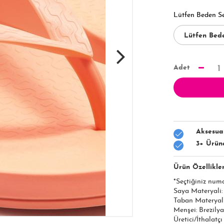
Lütfen Beden S
Adet
1
Aksesua
3+ Ürün
Ürün Özellikler
*Seçtiğiniz num
Saya Materyali
Taban Materyal
Menşei: Brezilya
Üretici/İthalatç