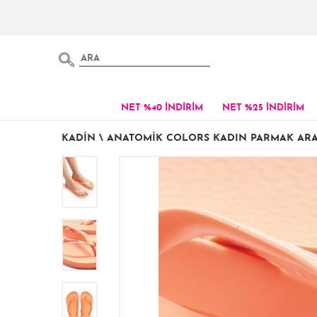
NET %40 İNDİRİM
NET %25 İNDİRİM
KADIN
\
ANATOMIK COLORS KADIN PARMAK ARAS