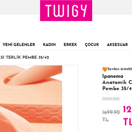
YENİ GELENLER
KADIN
ERKEK
ÇOCUK
AKSESUAR
I TERLIK PEMBE 35/42
104 kişinin
sepe
Sevilen ürün!
20
Ipanema
Son 1 Günde
Son 24 Saatte
44
Anatomik Co
Pembe 35/4
DD0132E
12
1699.90
TL
T