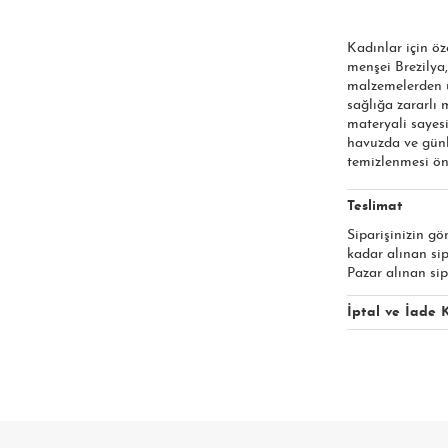
Kadınlar için öz
menşei Brezilya,
malzemelerden ür
sağlığa zararlı
materyali sayesi
havuzda ve günl
temizlenmesi öne
Teslimat
Siparişinizin gö
kadar alınan si
Pazar alınan sip
İptal ve İade K