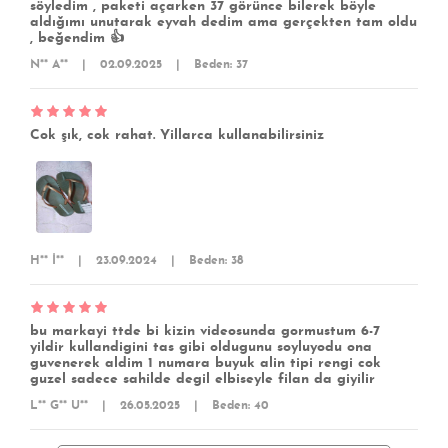
söyledim , paketi açarken 37 görünce bilerek böyle
aldığımı unutarak eyvah dedim ama gerçekten tam oldu
, beğendim 👍
N** A**
|
02.09.2025
|
Beden: 37
Cok şık, cok rahat. Yillarca kullanabilirsiniz
H** İ**
|
23.09.2024
|
Beden: 38
bu markayi ttde bi kizin videosunda gormustum 6-7
yildir kullandigini tas gibi oldugunu soyluyodu ona
guvenerek aldim 1 numara buyuk alin tipi rengi cok
guzel sadece sahilde degil elbiseyle filan da giyilir
L** G** U**
|
26.05.2025
|
Beden: 40