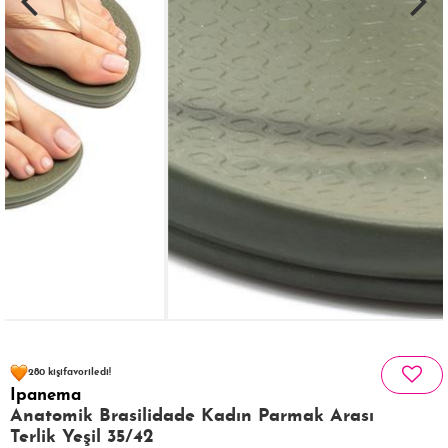
78 kişinin
sepetinde
280 kişi
favoriledi!
Ipanema
27 kişi
438 kişi
Satın Aldı!
Görüntüledi!
Anatomik Brasilidade Kadın Parmak Arası
Terlik Yeşil 35/42