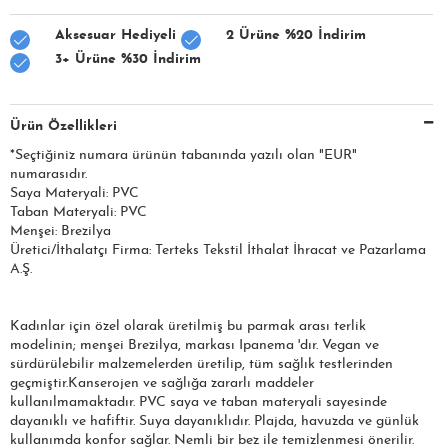
Aksesuar Hediyeli
2 Ürüne %20 İndirim
3+ Ürüne %30 İndirim
Ürün Özellikleri
*Seçtiğiniz numara ürünün tabanında yazılı olan "EUR"
numarasıdır.
Saya Materyali: PVC
Taban Materyali: PVC
Menşei: Brezilya
Üretici/İthalatçı Firma: Terteks Tekstil İthalat İhracat ve Pazarlama
A.Ş.
Kadınlar için özel olarak üretilmiş bu parmak arası terlik
modelinin; menşei Brezilya, markası Ipanema 'dır. Vegan ve
sürdürülebilir malzemelerden üretilip, tüm sağlık testlerinden
geçmiştir.Kanserojen ve sağlığa zararlı maddeler
kullanılmamaktadır. PVC saya ve taban materyali sayesinde
dayanıklı ve hafiftir. Suya dayanıklıdır. Plajda, havuzda ve günlük
kullanımda konfor sağlar. Nemli bir bez ile temizlenmesi önerilir.