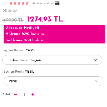
4.9
20 Değerlendirme
DD0140A
1274.93 TL
1699.90 TL
Aksesuar Hediyeli
2 Ürüne %20 İndirim
3+ Ürüne %30 İndirim
Seçilen Beden :
35/36
Seçilen Renk :
YESIL
Adet
1