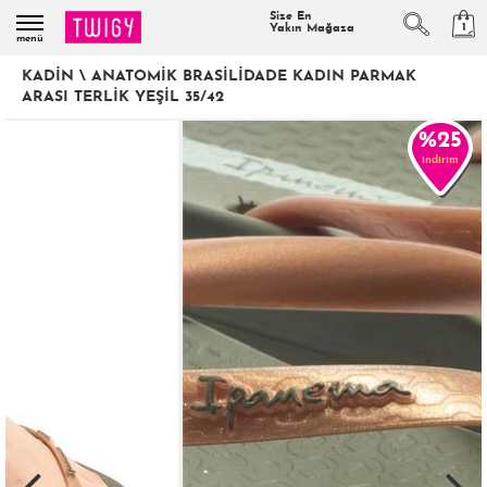
Size En
1
Yakın Mağaza
menü
KADIN
\
ANATOMIK BRASILIDADE KADIN PARMAK
ARASI TERLIK YEŞIL 35/42
%25
indirim