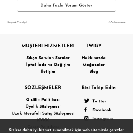
Daha Fazla Yorum Göster
Kaynak: Trendyol
⚡ CollectAction
MÜŞTERİ HİZMETLERİ
TWIGY
Sıkça Sorulan Sorular
Hakkımızda
İptal İade ve Değişim
Mağazalar
İletişim
Blog
SÖZLEŞMELER
Bizi Takip Edin
Gizlilik Politikası
Twitter
Üyelik Sözleşmesi
Facebook
Uzak Mesafeli Satış Sözleşmesi
Instagram
KVKK
Çerez Politikası
Sizlere daha iyi hizmet sunabilmek için web sitemizde çerezler