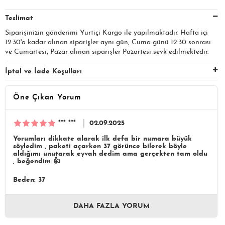
Teslimat
Siparişinizin gönderimi Yurtiçi Kargo ile yapılmaktadır. Hafta içi
12:30'a kadar alınan siparişler aynı gün, Cuma günü 12:30 sonrası
ve Cumartesi, Pazar alınan siparişler Pazartesi sevk edilmektedir.
İptal ve İade Koşulları
Öne Çıkan Yorum
*** ***
02.09.2025
Yorumları dikkate alarak ilk defa bir numara büyük
söyledim , paketi açarken 37 görünce bilerek böyle
aldığımı unutarak eyvah dedim ama gerçekten tam oldu
, beğendim 👍
Beden: 37
DAHA FAZLA YORUM