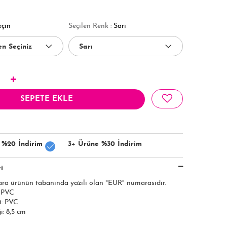
eçin
Seçilen Renk :
Sarı
SEPETE EKLE
 %20 İndirim
3+ Ürüne %30 İndirim
i
ara ürünün tabanında yazılı olan "EUR" numarasıdır.
: PVC
i: PVC
: 8,5 cm