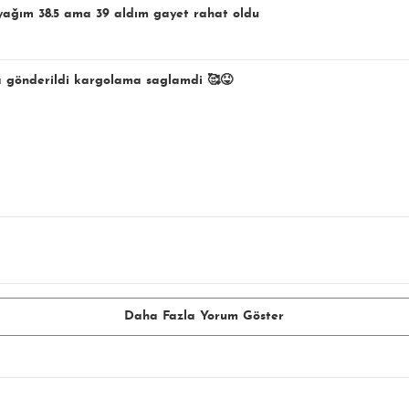
ayağım 38.5 ama 39 aldım gayet rahat oldu
uda gönderildi kargolama saglamdi 🥰😝
Daha Fazla Yorum Göster