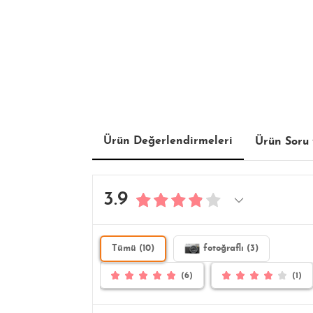
Ürün Değerlendirmeleri
Ürün Soru 
3.9
Tümü (10)
fotoğraflı (3)
(6)
(1)