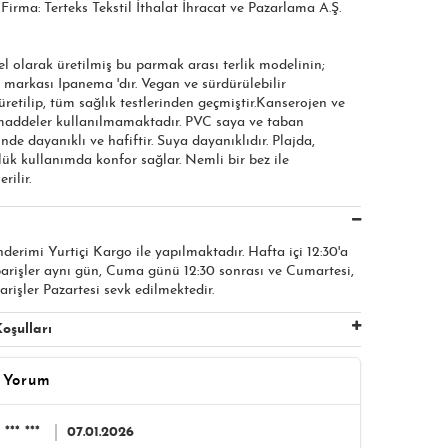
ı Firma: Terteks Tekstil İthalat İhracat ve Pazarlama A.Ş.
el olarak üretilmiş bu parmak arası terlik modelinin;
 markası Ipanema 'dır. Vegan ve sürdürülebilir
etilip, tüm sağlık testlerinden geçmiştir.Kanserojen ve
 maddeler kullanılmamaktadır. PVC saya ve taban
nde dayanıklı ve hafiftir. Suya dayanıklıdır. Plajda,
ük kullanımda konfor sağlar. Nemli bir bez ile
rilir.
nderimi Yurtiçi Kargo ile yapılmaktadır. Hafta içi 12:30'a
parişler aynı gün, Cuma günü 12:30 sonrası ve Cumartesi,
arişler Pazartesi sevk edilmektedir.
oşulları
 Yorum
*** ***
07.01.2026