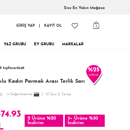
Size En
Yakın Mağaza
GİRİŞ YAP
|
KAYIT OL
1
YAZ GRUBU
EV GRUBU
MARKALAR
inde, tükenmeden al!
9 kişi
favoriledi!
%25
indirim
 kişi
386 kişi
Satın Aldı!
Görüntüledi!
lu Kadın Parmak Arası Terlik Sarı
14 Değerlendirme
10 Soru & Cevap
874.93
2 Ürüne %20
3+ Ürüne %30
İndirim
İndirim
L