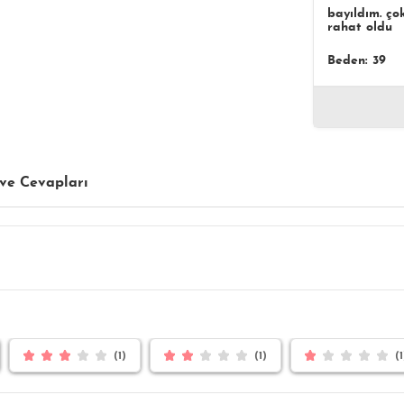
bayıldım. ço
rahat oldu
Beden: 39
ve Cevapları
(1)
(1)
(1