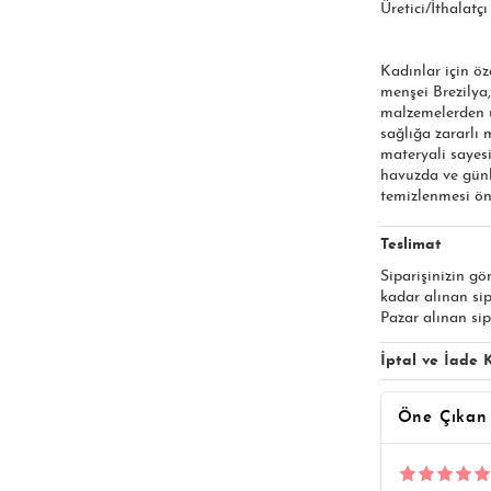
Üretici/İthalatç
Kadınlar için öz
menşei Brezilya,
malzemelerden ür
sağlığa zararlı
materyali sayesi
havuzda ve günl
temizlenmesi öne
Teslimat
Siparişinizin gö
kadar alınan si
Pazar alınan sip
İptal ve İade K
Öne Çıkan