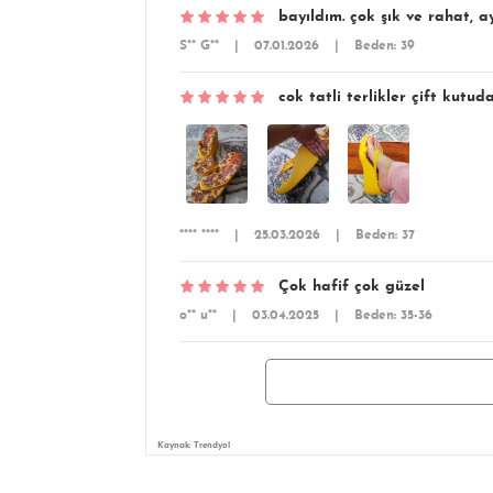
bayıldım. çok şık ve rahat, 
S** G**
|
07.01.2026
|
Beden: 39
cok tatli terlikler çift kut
**** ****
|
25.03.2026
|
Beden: 37
Çok hafif çok güzel
o** u**
|
03.04.2025
|
Beden: 35-36
Kaynak: Trendyol