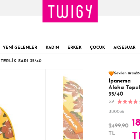
YENİ GELENLER
KADIN
ERKEK
ÇOCUK
AKSESUAR
ERLIK SARI 35/40
82 kişinin
sepet
Sevilen ürün!
15
Ipanema
Son 1 Günde
Son 24 Saatte
43
Aloha Topuk
35/40
3.9
BB0036
1
2499.90
TL
T