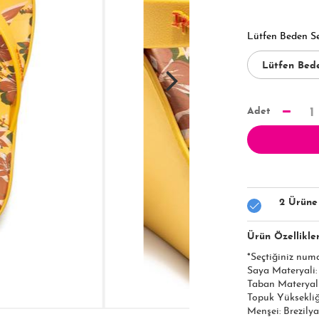
Lütfen Beden S
Adet
1
2 Ürüne
Ürün Özellikler
*Seçtiğiniz num
Saya Materyali
Taban Materyal
Topuk Yüksekliği
Menşei: Brezilya