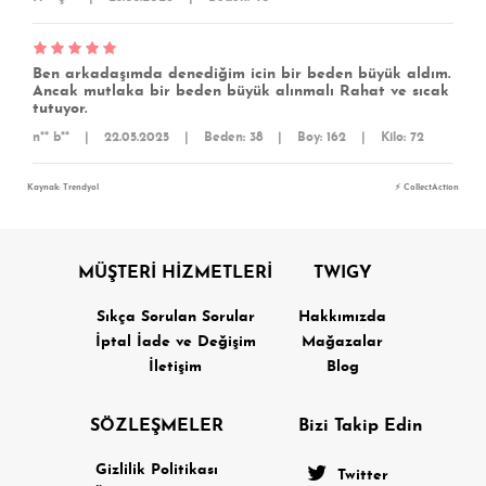
Ben arkadaşımda denediğim icin bir beden büyük aldım.
Ancak mutlaka bir beden büyük alınmalı Rahat ve sıcak
tutuyor.
n** b**
|
22.05.2025
|
Beden: 38
|
Boy: 162
|
Kilo: 72
Kaynak: Trendyol
⚡ CollectAction
MÜŞTERİ HİZMETLERİ
TWIGY
Sıkça Sorulan Sorular
Hakkımızda
İptal İade ve Değişim
Mağazalar
İletişim
Blog
SÖZLEŞMELER
Bizi Takip Edin
Gizlilik Politikası
Twitter