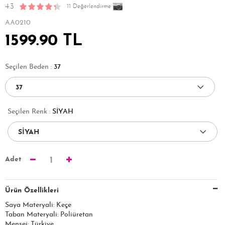
4.3
11 Değerlendirme
AA0210
1599.90 TL
Seçilen Beden :
37
Seçilen Renk :
SİYAH
Adet
1
Ürün Özellikleri
Saya Materyali: Keçe
Taban Materyali: Poliüretan
Menşei: Türkiye