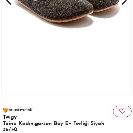
91 kişinin
sepetinde
106 kişi
favoriledi!
Twigy
18 kişi
115 kişi
Satın Aldı!
Görüntüledi!
Teina Kadın,garson Boy Ev Terliği Siyah
36/40