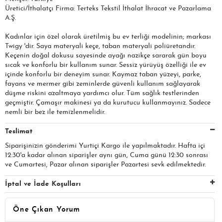
Üretici/İthalatçı Firma: Terteks Tekstil İthalat İhracat ve Pazarlama
A.Ş.​​​
Kadınlar için özel olarak üretilmiş bu ev terliği modelinin; markası
Twigy 'dir. Saya materyali keçe, taban materyali poliüretandır.
Keçenin doğal dokusu sayesinde ayağı nazikçe sararak gün boyu
sıcak ve konforlu bir kullanım sunar. Sessiz yürüyüş özelliği ile ev
içinde konforlu bir deneyim sunar. Kaymaz taban yüzeyi, parke,
fayans ve mermer gibi zeminlerde güvenli kullanım sağlayarak
düşme riskini azaltmaya yardımcı olur. Tüm sağlık testlerinden
geçmiştir. Çamaşır makinesi ya da kurutucu kullanmayınız. Sadece
nemli bir bez ile temizlenmelidir.
Teslimat
Siparişinizin gönderimi Yurtiçi Kargo ile yapılmaktadır. Hafta içi
12:30'a kadar alınan siparişler aynı gün, Cuma günü 12:30 sonrası
ve Cumartesi, Pazar alınan siparişler Pazartesi sevk edilmektedir.
İptal ve İade Koşulları
Öne Çıkan Yorum