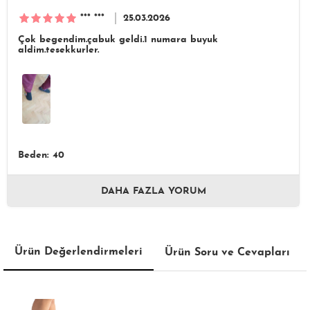
*** ***
25.03.2026
Çok begendim.çabuk geldi.1 numara buyuk
aldim.tesekkurler.
Beden: 40
DAHA FAZLA YORUM
Ürün Değerlendirmeleri
Ürün Soru ve Cevapları