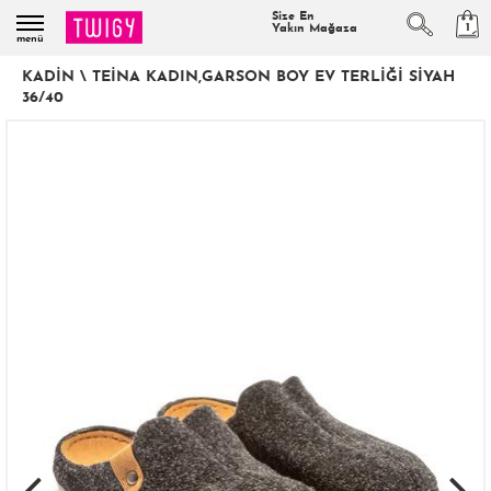
Size En
1
Yakın Mağaza
menü
KADIN
\
TEINA KADIN,GARSON BOY EV TERLIĞI SIYAH
36/40