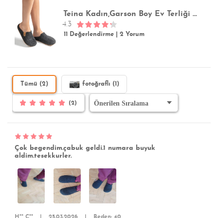
Teina Kadın,Garson Boy Ev Terliği Siyah 36/40
4.3
11 Değerlendirme
|
2 Yorum
Tümü (2)
fotoğraflı (1)
(2)
Çok begendim.çabuk geldi.1 numara buyuk
aldim.tesekkurler.
H** Ç**
|
25.03.2026
|
Beden: 40