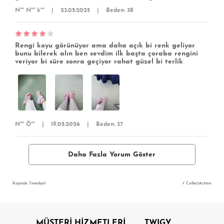
N** N** k**
|
23.05.2025
|
Beden: 38
Rengi koyu görünüyor ama daha açık bi renk geliyor
bunu bilerek alın ben sevdim ilk başta çoraba rengini
veriyor bi süre sonra geçiyor rahat güzel bi terlik
N** Ö**
|
19.05.2026
|
Beden: 37
Daha Fazla Yorum Göster
Kaynak: Trendyol
⚡ CollectAction
MÜŞTERİ HİZMETLERİ
TWIGY