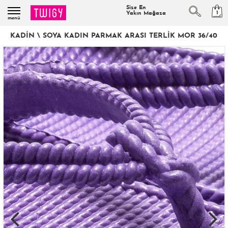
Size En
1
Yakın Mağaza
menü
KADIN
\
SOYA KADIN PARMAK ARASI TERLIK MOR 36/40