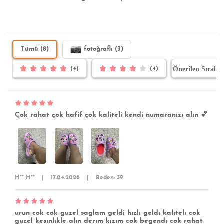
Tümü (8)
fotoğraflı (3)
(4)
(4)
Çok rahat çok hafif çok kaliteli kendi numaranızı alın 💕
H** H**
|
17.04.2026
|
Beden: 39
urun cok cok guzel saglam geldi hızlı geldı kalıtelı cok
guzel kesınlıkle alın derım kızım cok begendı cok rahat