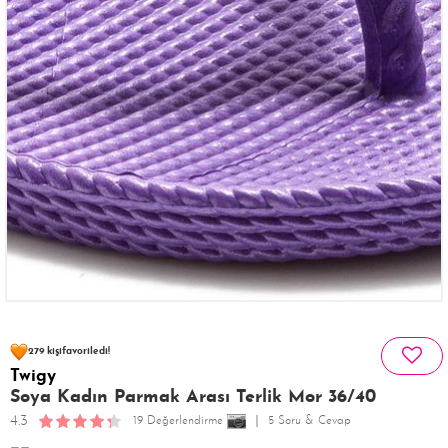
65 kişinin
sepetinde
279 kişi
favoriledi!
Twigy
16 kişi
204 kişi
Satın Aldı!
Görüntüledi!
Soya Kadın Parmak Arası Terlik Mor 36/40
4.3
19 Değerlendirme
5 Soru & Cevap