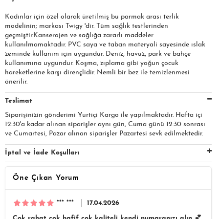
Kadınlar için özel olarak üretilmiş bu parmak arası terlik
modelinin; markası Twigy 'dir. Tüm sağlık testlerinden
geçmiştir.Kanserojen ve sağlığa zararlı maddeler
kullanılmamaktadır. PVC saya ve taban materyali sayesinde ıslak
zeminde kullanım için uygundur. Deniz, havuz, park ve bahçe
kullanımına uygundur. Koşma, zıplama gibi yoğun çocuk
hareketlerine karşı dirençlidir. Nemli bir bez ile temizlenmesi
önerilir.
Teslimat
Siparişinizin gönderimi Yurtiçi Kargo ile yapılmaktadır. Hafta içi
12:30'a kadar alınan siparişler aynı gün, Cuma günü 12:30 sonrası
ve Cumartesi, Pazar alınan siparişler Pazartesi sevk edilmektedir.
İptal ve İade Koşulları
Öne Çıkan Yorum
*** ***
17.04.2026
Çok rahat çok hafif çok kaliteli kendi numaranızı alın 💕