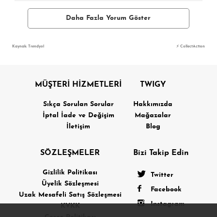
Daha Fazla Yorum Göster
Kaynak: Trendyol
⚡ CollectAction
MÜŞTERİ HİZMETLERİ
TWIGY
Sıkça Sorulan Sorular
Hakkımızda
İptal İade ve Değişim
Mağazalar
İletişim
Blog
SÖZLEŞMELER
Bizi Takip Edin
Gizlilik Politikası
Twitter
Üyelik Sözleşmesi
Facebook
Uzak Mesafeli Satış Sözleşmesi
Instagram
KVKK