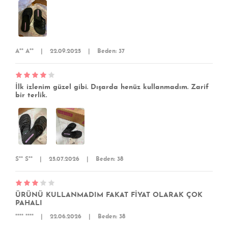
A** A**
|
22.09.2025
|
Beden: 37
İlk izlenim güzel gibi. Dışarda henüz kullanmadım. Zarif
bir terlik.
S** S**
|
25.07.2026
|
Beden: 38
ÜRÜNÜ KULLANMADIM FAKAT FİYAT OLARAK ÇOK
PAHALI
**** ****
|
22.06.2026
|
Beden: 38