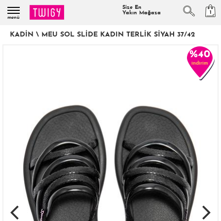
Size En
1
Yakın Mağaza
menü
KADIN
\
MEU SOL SLIDE KADIN TERLIK SIYAH 37/42
%40
indirim