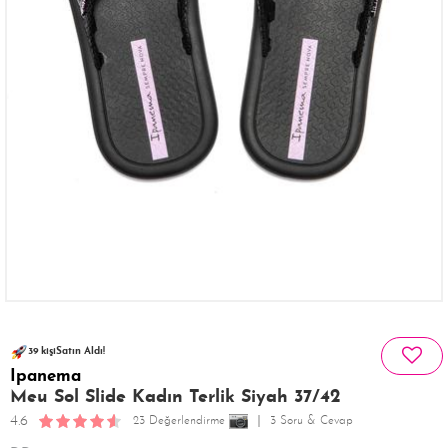
70 kişinin
133 kişi
favoriledi!
sepetinde
39 kişi
Satın Aldı!
Ipanema
281 kişi
Görüntüledi!
Meu Sol Slide Kadın Terlik Siyah 37/42
4.6
23 Değerlendirme
3 Soru & Cevap