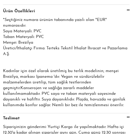
Ürün Özellikleri
*Seçtiğiniz numara ürünün tabanında yazılı olan "EUR"
numarasıdır.
Saya Materyali: PVC
Taban Materyali: PVC
Menşei: Brezilya
Üretici/İthalatçı Firma: Terteks Tekstil İthalat İhracat ve Pazarlama
A.Ş.
Kadınlar için özel olarak üretilmiş bu terlik modelinin; menşei
Brezilya, markası Ipanema 'dır. Vegan ve sürdürülebilir
malzemelerden üretilip, tüm sağlık testlerinden
geçmiştir.Kanserojen ve sağlığa zararlı maddeler
kullanılmamaktadır. PVC saya ve taban materyali sayesinde
dayanıklı ve hafiftir. Suya dayanıklıdır. Plajda, havuzda ve günlük
kullanımda konfor sağlar. Nemli bir bez ile temizlenmesi önerilir.
Teslimat
Siparişinizin gönderimi Yurtiçi Kargo ile yapılmaktadır. Hafta içi
12:30'a kadar alınan siparişler aynı gün, Cuma günü 12:30 sonrası