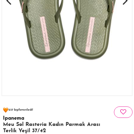
132 kişinin
sepetinde
237 kişi
favoriledi!
41 kişi
Satın Aldı!
Ipanema
261 kişi
Görüntüledi!
Meu Sol Rasteria Kadın Parmak Arası
Terlik Yeşil 37/42