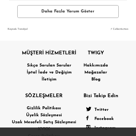
Daha Fazla Yorum Göster
Kaynak: Trendyol
⚡ CollectAction
MÜŞTERİ HİZMETLERİ
TWIGY
Sıkça Sorulan Sorular
Hakkımızda
İptal İade ve Değişim
Mağazalar
İletişim
Blog
SÖZLEŞMELER
Bizi Takip Edin
Gizlilik Politikası
Twitter
Üyelik Sözleşmesi
Facebook
Uzak Mesafeli Satış Sözleşmesi
Instagram
KVKK