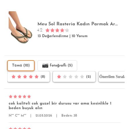
Meu Sol Rasteria Kadın Parmak Arası Terlik Yeşil 37/42
4.2
13 Değerlendirme
|
10 Yorum
Tümü (10)
fotoğraflı (5)
(8)
(2)
cok kaliteli cok guzel bir durusu var ama kesinlikle 1
beden buyuk alın
N** C** M**
|
21.05.2026
|
Beden: 38