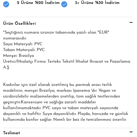
2 Ürüne %20 İndirim
3+ Ürüne %30 İndirim
Ürün Özellikleri
*Seçtiğiniz numara ürünün tabanında yazılı olan "EUR"
numarasıdır.
Saya Materyali: PVC
Taban Materyali: PVC
Menşei: Brezilya
Üretici/İthalatçı Firma: Terteks Tekstil İthalat İhracat ve Pazarlama
A.Ş.
Kadınlar için özel olarak üretilmiş bu parmak arası terlik
modelinin; menşei Brezilya, markası Ipanema 'dır. Vegan ve
sürdürülebilir malzemelerden üretilip, tüm sağlık testlerinden
geçmiştir.Kanserojen ve sağlığa zararlı maddeler
kullanılmamaktadır. PVC saya ve taban materyali sayesinde
dayanıklı ve hafiftir. Suya dayanıklıdır. Plajda, havuzda ve günlük
kullanımda konfor sağlar. Nemli bir bez ile temizlenmesi önerilir.
Teslimat