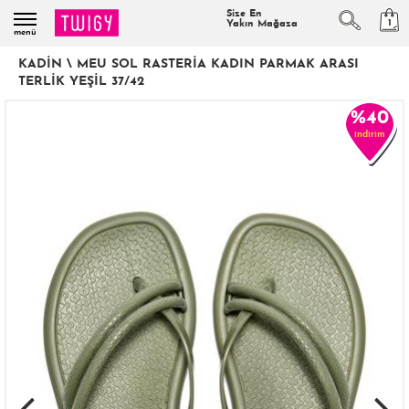
Size En
1
Yakın Mağaza
menü
KADIN
\
MEU SOL RASTERIA KADIN PARMAK ARASI
TERLIK YEŞIL 37/42
%40
indirim