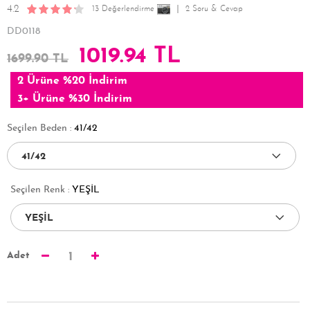
4.2
13 Değerlendirme
2 Soru & Cevap
DD0118
1019.94 TL
1699.90 TL
2 Ürüne %20 İndirim
3+ Ürüne %30 İndirim
Seçilen Beden :
41/42
Seçilen Renk :
YEŞİL
Adet
1