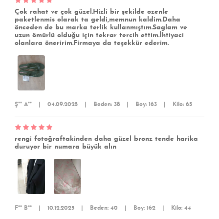
Çok rahat ve çok güzel.Hizli bir şekilde ozenle
paketlenmis olarak ta geldi,memnun kaldim.Daha
önceden de bu marka terlik kullanmıştım.Saglam ve
uzun ömürlü olduğu için tekrar tercih ettim.İhtiyaci
olanlara öneririm.Firmaya da teşekkür ederim.
Ş** A**
|
04.09.2025
|
Beden: 38
|
Boy: 163
|
Kilo: 65
rengi fotoğraftakinden daha güzel bronz tende harika
duruyor bir numara büyük alın
F** B**
|
10.12.2025
|
Beden: 40
|
Boy: 162
|
Kilo: 44