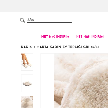
NET %40 İNDİRİM
NET %25 İNDİRİM
KADIN
\
MARTA KADIN EV TERLIĞI GRI 36/41