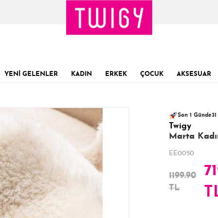
YENİ GELENLER
KADIN
ERKEK
ÇOCUK
AKSESUAR
101 kişinin
Sevilen ürün!
sepe
28
Son 1 Günde
31
Twigy
Son 24 Saatte
Marta Kadın
EE0050
71
1199.90
TL
T