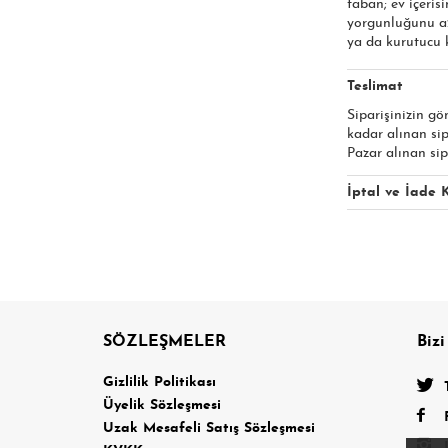
taban; ev içeris
yorgunluğunu az
ya da kurutucu k
Teslimat
Siparişinizin gö
kadar alınan si
Pazar alınan sip
İptal ve İade K
SÖZLEŞMELER
Bizi
a
Gizlilik Politikası
Üyelik Sözleşmesi
Uzak Mesafeli Satış Sözleşmesi