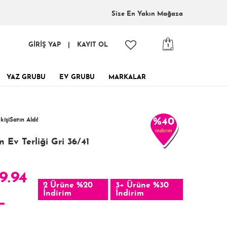
Size En
Yakın Mağaza
GİRİŞ YAP
|
KAYIT OL
1
YAZ GRUBU
EV GRUBU
MARKALAR
tinde, tükenmeden al!
4 kişi
favoriledi!
 kişi
Satın Aldı!
%40
indirim
119 kişi
Görüntüledi!
 Ev Terliği Gri 36/41
9.94
2 Ürüne %20
3+ Ürüne %30
İndirim
İndirim
L