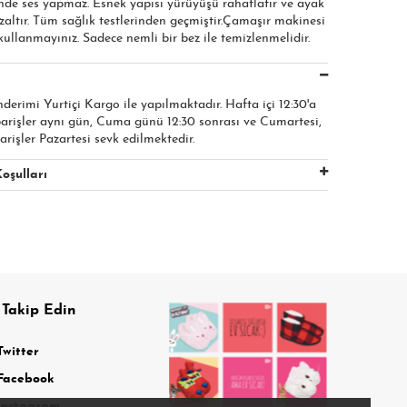
inde ses yapmaz. Esnek yapısı yürüyüşü rahatlatır ve ayak
altır. Tüm sağlık testlerinden geçmiştir.Çamaşır makinesi
ullanmayınız. Sadece nemli bir bez ile temizlenmelidir.
nderimi Yurtiçi Kargo ile yapılmaktadır. Hafta içi 12:30'a
parişler aynı gün, Cuma günü 12:30 sonrası ve Cumartesi,
arişler Pazartesi sevk edilmektedir.
oşulları
 Takip Edin
Twitter
Facebook
Instagram