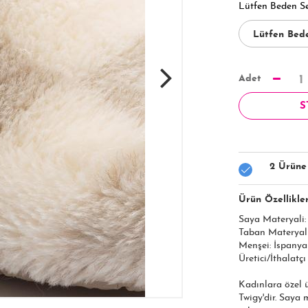
Lütfen Beden S
Adet
1
S
2 Ürüne
Ürün Özellikler
Saya Materyali: 
Taban Materyal
Menşei: İspanya
Üretici/İthalatçı
Kadınlara özel ü
Twigy'dir. Saya 