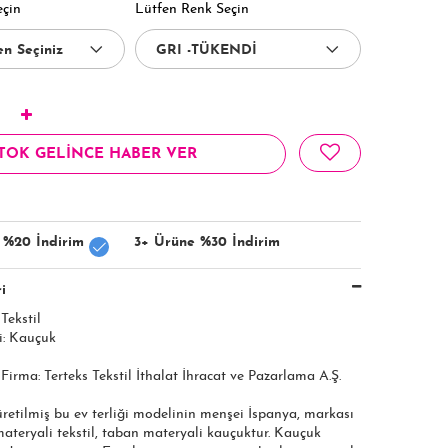
eçin
Lütfen Renk Seçin
TOK GELİNCE HABER VER
 %20 İndirim
3+ Ürüne %30 İndirim
i
Tekstil
i: Kauçuk
 Firma: Terteks Tekstil İthalat İhracat ve Pazarlama A.Ş.​​​
retilmiş bu ev terliği modelinin menşei İspanya, markası
materyali tekstil, taban materyali kauçuktur. Kauçuk