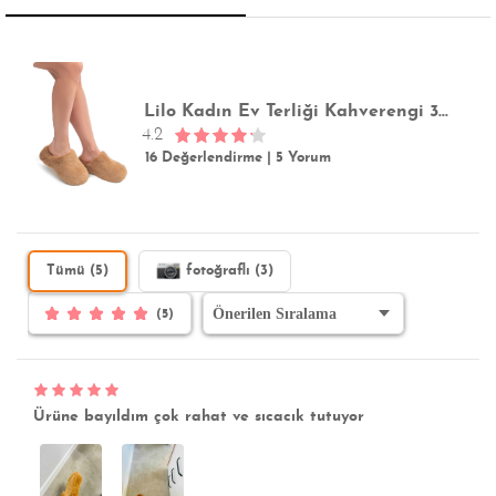
Lilo Kadın Ev Terliği Kahverengi 36/40
4.2
16 Değerlendirme
|
5 Yorum
Tümü (5)
fotoğraflı (3)
(5)
Ürüne bayıldım çok rahat ve sıcacık tutuyor