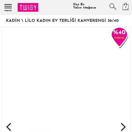
Size En
1
Yakın Mağaza
menü
KADIN
\
LILO KADIN EV TERLIĞI KAHVERENGI 36/40
%40
indirim