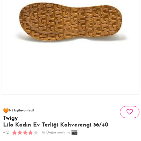
55 kişinin
sepetinde
143 kişi
favoriledi!
Twigy
35 kişi
206 kişi
Satın Aldı!
Görüntüledi!
Lilo Kadın Ev Terliği Kahverengi 36/40
4.2
16 Değerlendirme