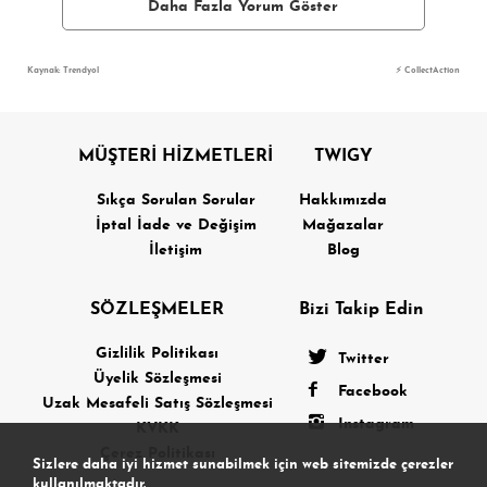
Daha Fazla Yorum Göster
Kaynak: Trendyol
⚡ CollectAction
MÜŞTERİ HİZMETLERİ
TWIGY
Sıkça Sorulan Sorular
Hakkımızda
İptal İade ve Değişim
Mağazalar
İletişim
Blog
SÖZLEŞMELER
Bizi Takip Edin
Gizlilik Politikası
Twitter
Üyelik Sözleşmesi
Facebook
Uzak Mesafeli Satış Sözleşmesi
Instagram
KVKK
Çerez Politikası
Sizlere daha iyi hizmet sunabilmek için web sitemizde çerezler
kullanılmaktadır.