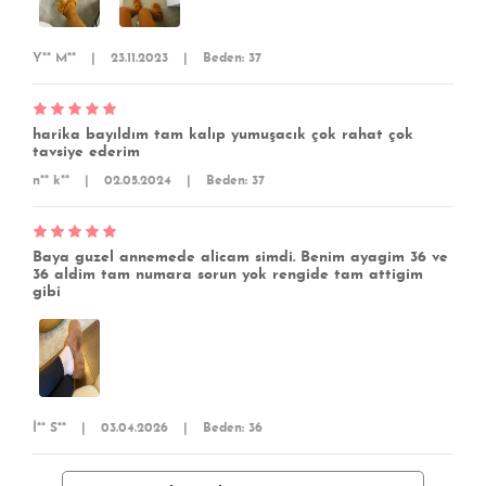
Y** M**
|
23.11.2023
|
Beden: 37
harika bayıldım tam kalıp yumuşacık çok rahat çok
tavsiye ederim
n** k**
|
02.05.2024
|
Beden: 37
Baya guzel annemede alicam simdi. Benim ayagim 36 ve
36 aldim tam numara sorun yok rengide tam attigim
gibi
İ** S**
|
03.04.2026
|
Beden: 36