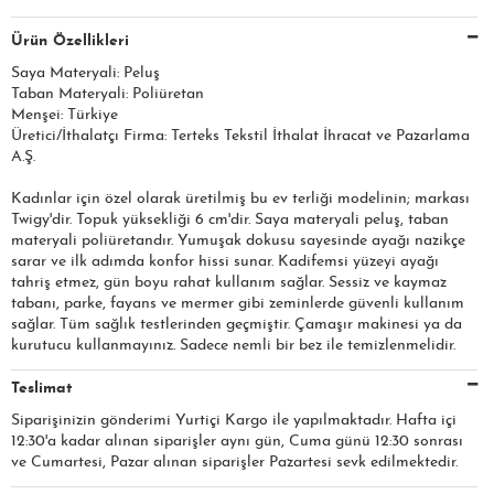
Ürün Özellikleri
Saya Materyali: Peluş
Taban Materyali: Poliüretan
Menşei: Türkiye
Üretici/İthalatçı Firma: Terteks Tekstil İthalat İhracat ve Pazarlama
A.Ş.​​​
Kadınlar için özel olarak üretilmiş bu ev terliği modelinin; markası
Twigy'dir. Topuk yüksekliği 6 cm'dir. Saya materyali peluş, taban
materyali poliüretandır. Yumuşak dokusu sayesinde ayağı nazikçe
sarar ve ilk adımda konfor hissi sunar. Kadifemsi yüzeyi ayağı
tahriş etmez, gün boyu rahat kullanım sağlar. Sessiz ve kaymaz
tabanı, parke, fayans ve mermer gibi zeminlerde güvenli kullanım
sağlar. Tüm sağlık testlerinden geçmiştir. Çamaşır makinesi ya da
kurutucu kullanmayınız. Sadece nemli bir bez ile temizlenmelidir.
Teslimat
Siparişinizin gönderimi Yurtiçi Kargo ile yapılmaktadır. Hafta içi
12:30'a kadar alınan siparişler aynı gün, Cuma günü 12:30 sonrası
ve Cumartesi, Pazar alınan siparişler Pazartesi sevk edilmektedir.