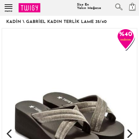
Size En
1
Yakın Mağaza
menü
KADIN
\
GABRIEL KADIN TERLIK LAME 35/40
%40
indirim