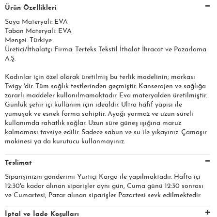
Ürün Özellikleri
Saya Materyali: EVA
Taban Materyali: EVA
Menşei: Türkiye
Üretici/İthalatçı Firma: Terteks Tekstil İthalat İhracat ve Pazarlama
A.Ş.​​​
Kadınlar için özel olarak üretilmiş bu terlik modelinin; markası
Twigy 'dir. Tüm sağlık testlerinden geçmiştir. Kanserojen ve sağlığa
zararlı maddeler kullanılmamaktadır. Eva materyalden üretilmiştir.
Günlük şehir içi kullanım için idealdir. Ultra hafif yapısı ile
yumuşak ve esnek forma sahiptir. Ayağı yormaz ve uzun süreli
kullanımda rahatlık sağlar. Uzun süre güneş ışığına maruz
kalmaması tavsiye edilir. Sadece sabun ve su ile yıkayınız. Çamaşır
makinesi ya da kurutucu kullanmayınız.
Teslimat
Siparişinizin gönderimi Yurtiçi Kargo ile yapılmaktadır. Hafta içi
12:30'a kadar alınan siparişler aynı gün, Cuma günü 12:30 sonrası
ve Cumartesi, Pazar alınan siparişler Pazartesi sevk edilmektedir.
İptal ve İade Koşulları