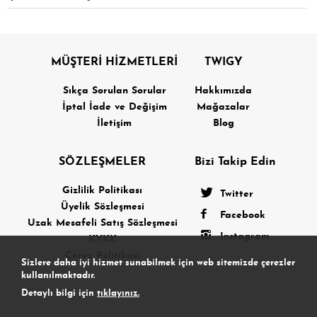
MÜŞTERİ HİZMETLERİ
TWIGY
Sıkça Sorulan Sorular
Hakkımızda
İptal İade ve Değişim
Mağazalar
İletişim
Blog
SÖZLEŞMELER
Bizi Takip Edin
Gizlilik Politikası
Twitter
Üyelik Sözleşmesi
Facebook
Uzak Mesafeli Satış Sözleşmesi
Instagram
KVKK
Çerez Politikası
Sizlere daha iyi hizmet sunabilmek için web sitemizde çerezler
kullanılmaktadır.
Detaylı bilgi için
tıklayınız.