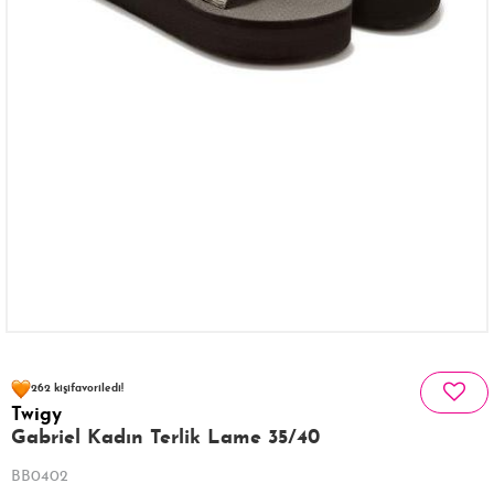
133 kişinin
sepetinde
262 kişi
favoriledi!
Twigy
32 kişi
374 kişi
Satın Aldı!
Görüntüledi!
Gabriel Kadın Terlik Lame 35/40
BB0402