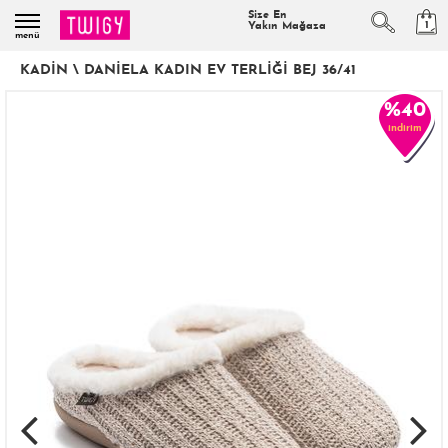
Size En
1
Yakın Mağaza
menü
KADIN
\
DANIELA KADIN EV TERLIĞI BEJ 36/41
%40
indirim