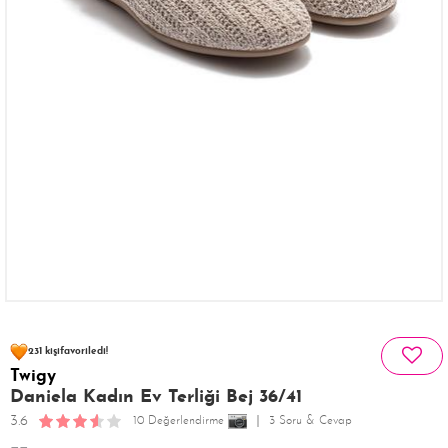
80 kişinin
sepetinde
231 kişi
favoriledi!
Twigy
38 kişi
376 kişi
Satın Aldı!
Görüntüledi!
Daniela Kadın Ev Terliği Bej 36/41
3.6
10 Değerlendirme
3 Soru & Cevap