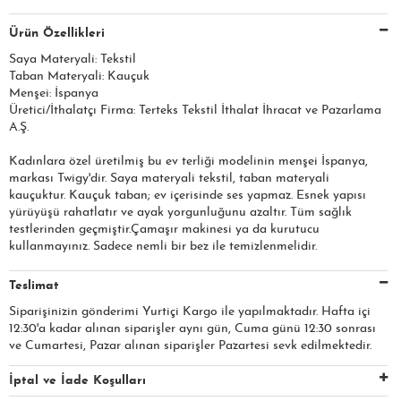
Ürün Özellikleri
Saya Materyali: Tekstil
Taban Materyali: Kauçuk
Menşei: İspanya
Üretici/İthalatçı Firma: Terteks Tekstil İthalat İhracat ve Pazarlama
A.Ş.​​​
Kadınlara özel üretilmiş bu ev terliği modelinin menşei İspanya,
markası Twigy'dir. Saya materyali tekstil, taban materyali
kauçuktur. Kauçuk taban; ev içerisinde ses yapmaz. Esnek yapısı
yürüyüşü rahatlatır ve ayak yorgunluğunu azaltır. Tüm sağlık
testlerinden geçmiştir.Çamaşır makinesi ya da kurutucu
kullanmayınız. Sadece nemli bir bez ile temizlenmelidir.
Teslimat
Siparişinizin gönderimi Yurtiçi Kargo ile yapılmaktadır. Hafta içi
12:30'a kadar alınan siparişler aynı gün, Cuma günü 12:30 sonrası
ve Cumartesi, Pazar alınan siparişler Pazartesi sevk edilmektedir.
İptal ve İade Koşulları