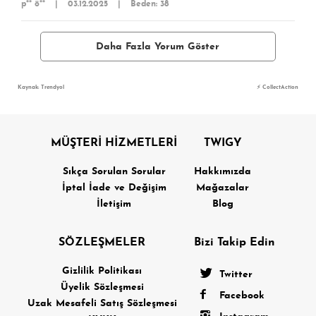
p** ö**
|
03.12.2025
|
Beden: 38
Daha Fazla Yorum Göster
Kaynak: Trendyol
⚡ CollectAction
MÜŞTERİ HİZMETLERİ
TWIGY
Sıkça Sorulan Sorular
Hakkımızda
İptal İade ve Değişim
Mağazalar
İletişim
Blog
SÖZLEŞMELER
Bizi Takip Edin
Gizlilik Politikası
Twitter
Üyelik Sözleşmesi
Facebook
Uzak Mesafeli Satış Sözleşmesi