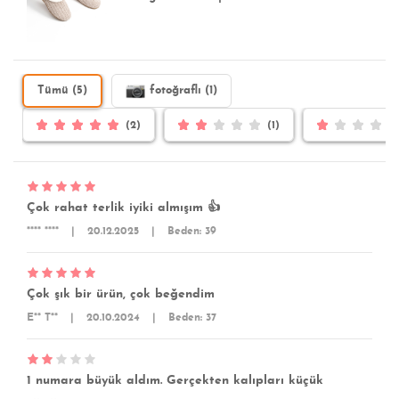
Tümü (5)
fotoğraflı (1)
(2)
(1)
Çok rahat terlik iyiki almışım 👍
**** ****
|
20.12.2025
|
Beden: 39
Çok şık bir ürün, çok beğendim
E** T**
|
20.10.2024
|
Beden: 37
1 numara büyük aldım. Gerçekten kalıpları küçük