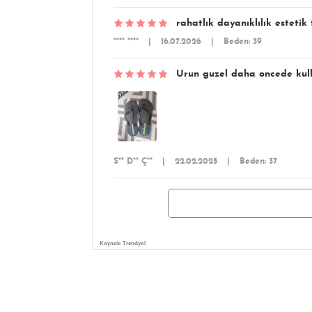
rahatlık dayanıklılık esteti
**** ****
|
16.07.2026
|
Beden: 39
Urun guzel daha oncede kull
S** D** Ç**
|
22.02.2025
|
Beden: 37
Kaynak: Trendyol