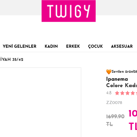
YENİ GELENLER
KADIN
ERKEK
ÇOCUK
AKSESUAR
YAH 35/42
96 kişinin
sepet
Sevilen ürün!
26
Ipanema
Son 1 Günde
Son 24 Saatte
15
Colore Kadı
4.8
ZZ0078
1
1699.90
TL
T