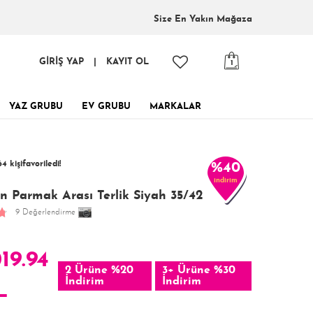
Size En
Yakın Mağaza
GİRİŞ YAP
|
KAYIT OL
1
YAZ GRUBU
EV GRUBU
MARKALAR
inde, tükenmeden al!
4 kişi
favoriledi!
%40
indirim
 kişi
183 kişi
Satın Aldı!
Görüntüledi!
n Parmak Arası Terlik Siyah 35/42
9 Değerlendirme
019.94
2 Ürüne %20
3+ Ürüne %30
İndirim
İndirim
L