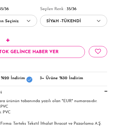
35/36
Seçilen Renk :
35/36
TOK GELİNCE HABER VER
 %20 İndirim
3+ Ürüne %30 İndirim
i
ara ürünün tabanında yazılı olan "EUR" numarasıdır.
: PVC
i: PVC
ı Firma: Terteks Tekstil İthalat İhracat ve Pazarlama A.Ş.