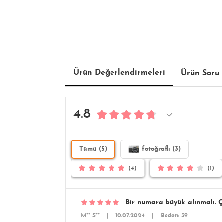
Ürün Değerlendirmeleri
Ürün Soru 
4.8
Tümü (5)
fotoğraflı (3)
(4)
(1)
Bir numara büyük alınmalı. Ço
M** S**
|
10.07.2024
|
Beden: 39