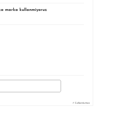
şka marka kullanmiyoruz
⚡ CollectAction