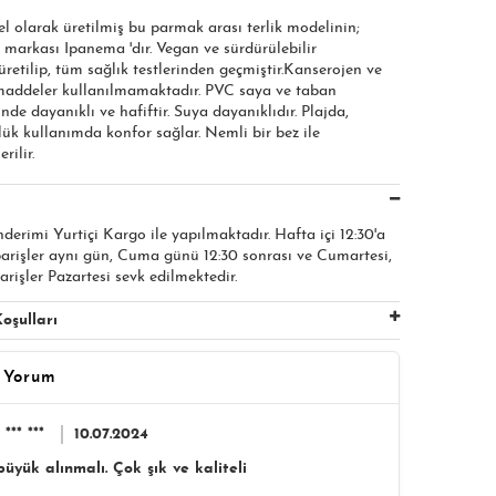
el olarak üretilmiş bu parmak arası terlik modelinin;
 markası Ipanema 'dır. Vegan ve sürdürülebilir
etilip, tüm sağlık testlerinden geçmiştir.Kanserojen ve
 maddeler kullanılmamaktadır. PVC saya ve taban
nde dayanıklı ve hafiftir. Suya dayanıklıdır. Plajda,
ük kullanımda konfor sağlar. Nemli bir bez ile
rilir.
nderimi Yurtiçi Kargo ile yapılmaktadır. Hafta içi 12:30'a
parişler aynı gün, Cuma günü 12:30 sonrası ve Cumartesi,
arişler Pazartesi sevk edilmektedir.
oşulları
 Yorum
*** ***
10.07.2024
üyük alınmalı. Çok şık ve kaliteli