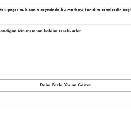
k tek geçerim. kızımın sayesinde bu markayı tanıdım senelerdir ba
andigim icin memnun kaldim tesekkurler.
Daha Fazla Yorum Göster