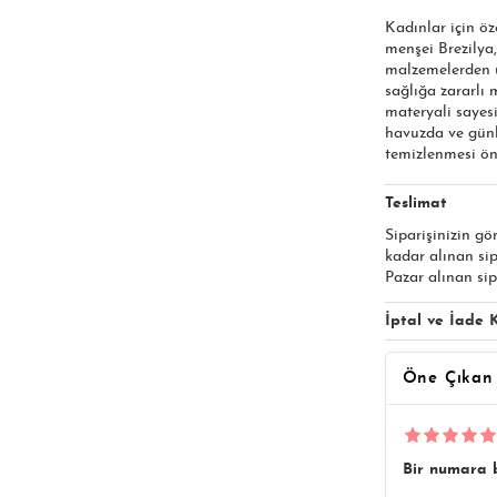
Kadınlar için öz
menşei Brezilya,
malzemelerden ür
sağlığa zararlı
materyali sayesi
havuzda ve günl
temizlenmesi öne
Teslimat
Siparişinizin gö
kadar alınan si
Pazar alınan sip
İptal ve İade K
Öne Çıkan
Bir numara b