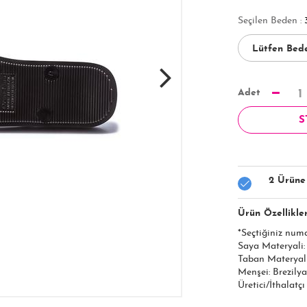
Seçilen Beden :
Adet
1
S
2 Ürüne
Ürün Özellikler
*Seçtiğiniz num
Saya Materyali
Taban Materyal
Menşei: Brezilya
Üretici/İthalatç