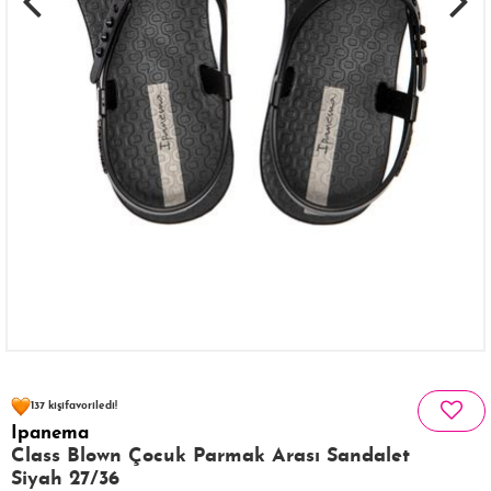
110 kişinin
sepetinde
137 kişi
favoriledi!
Ipanema
35 kişi
223 kişi
Satın Aldı!
Görüntüledi!
Class Blown Çocuk Parmak Arası Sandalet
Siyah 27/36