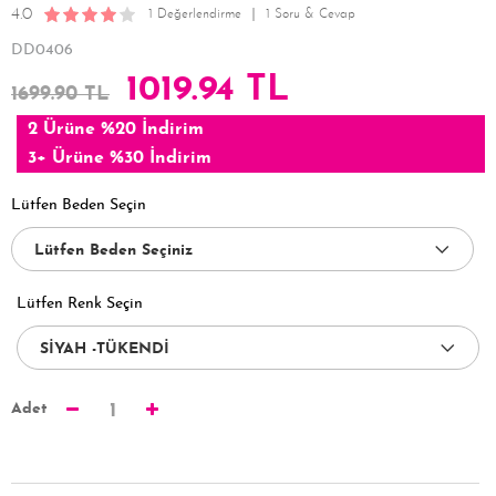
4.0
1 Değerlendirme
1 Soru & Cevap
DD0406
1019.94 TL
1699.90 TL
2 Ürüne %20 İndirim
3+ Ürüne %30 İndirim
Lütfen Beden Seçin
Lütfen Renk Seçin
Adet
1