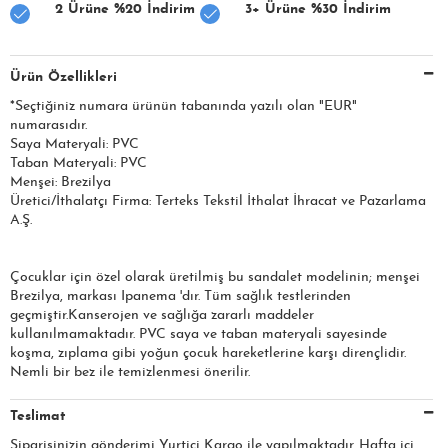
2 Ürüne %20 İndirim
3+ Ürüne %30 İndirim
Ürün Özellikleri
*Seçtiğiniz numara ürünün tabanında yazılı olan "EUR"
numarasıdır.
Saya Materyali: PVC
Taban Materyali: PVC
Menşei: Brezilya
Üretici/İthalatçı Firma: Terteks Tekstil İthalat İhracat ve Pazarlama
A.Ş.
Çocuklar için özel olarak üretilmiş bu sandalet modelinin; menşei
Brezilya, markası Ipanema 'dır. Tüm sağlık testlerinden
geçmiştir.Kanserojen ve sağlığa zararlı maddeler
kullanılmamaktadır. PVC saya ve taban materyali sayesinde
koşma, zıplama gibi yoğun çocuk hareketlerine karşı dirençlidir.
Nemli bir bez ile temizlenmesi önerilir.
Teslimat
Siparişinizin gönderimi Yurtiçi Kargo ile yapılmaktadır. Hafta içi