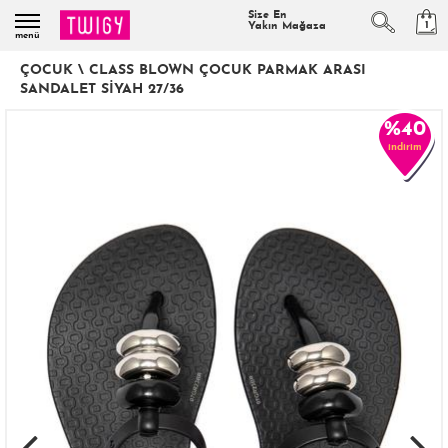
Size En
1
Yakın Mağaza
menü
ÇOCUK
\
CLASS BLOWN ÇOCUK PARMAK ARASI
SANDALET SIYAH 27/36
%40
indirim