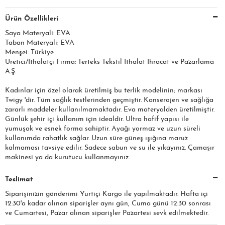
Ürün Özellikleri
Saya Materyali: EVA
Taban Materyali: EVA
Menşei: Türkiye
Üretici/İthalatçı Firma: Terteks Tekstil İthalat İhracat ve Pazarlama
A.Ş.​​​
Kadınlar için özel olarak üretilmiş bu terlik modelinin; markası
Twigy 'dir. Tüm sağlık testlerinden geçmiştir. Kanserojen ve sağlığa
zararlı maddeler kullanılmamaktadır. Eva materyalden üretilmiştir.
Günlük şehir içi kullanım için idealdir. Ultra hafif yapısı ile
yumuşak ve esnek forma sahiptir. Ayağı yormaz ve uzun süreli
kullanımda rahatlık sağlar. Uzun süre güneş ışığına maruz
kalmaması tavsiye edilir. Sadece sabun ve su ile yıkayınız. Çamaşır
makinesi ya da kurutucu kullanmayınız.
Teslimat
Siparişinizin gönderimi Yurtiçi Kargo ile yapılmaktadır. Hafta içi
12:30'a kadar alınan siparişler aynı gün, Cuma günü 12:30 sonrası
ve Cumartesi, Pazar alınan siparişler Pazartesi sevk edilmektedir.