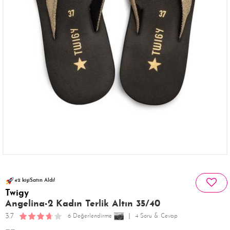
76 kişinin
251 kişi
favoriledi!
sepetinde
42 kişi
Satın Aldı!
Twigy
255 kişi
Görüntüledi!
Angelina-2 Kadın Terlik Altın 35/40
3.7
6 Değerlendirme
4 Soru & Cevap