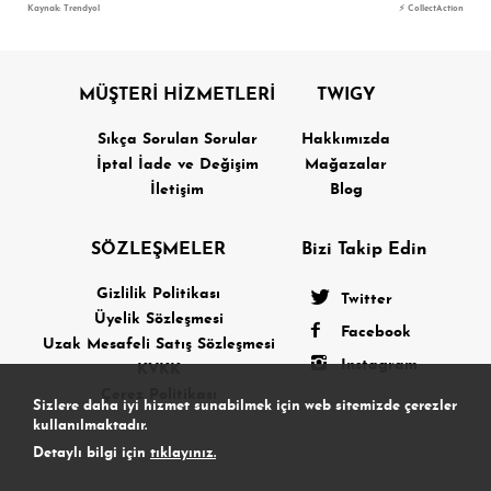
Kaynak: Trendyol
⚡ CollectAction
MÜŞTERİ HİZMETLERİ
TWIGY
Sıkça Sorulan Sorular
Hakkımızda
İptal İade ve Değişim
Mağazalar
İletişim
Blog
SÖZLEŞMELER
Bizi Takip Edin
Gizlilik Politikası
Twitter
Üyelik Sözleşmesi
Facebook
Uzak Mesafeli Satış Sözleşmesi
Instagram
KVKK
Çerez Politikası
Sizlere daha iyi hizmet sunabilmek için web sitemizde çerezler
kullanılmaktadır.
Detaylı bilgi için
tıklayınız.