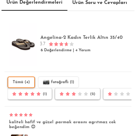
Ürün Değerlendirmeleri
Ürün Soru ve Cevapları
Angelina-2 Kadın Terlik Altın 35/40
3.7
6 Değerlendirme
|
4 Yorum
Tümü (4)
fotoğraflı (1)
(1)
(2)
kaliteli hafif ve güzel .parmak arasını agrıtmaz cok
beğendim 😊