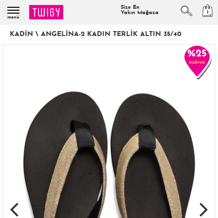
Size En
1
Yakın Mağaza
menü
KADIN
\
ANGELINA-2 KADIN TERLIK ALTIN 35/40
%25
indirim