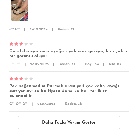
d** k**
|
24.10.2024
|
Beden: 37
Guzel duruyor ama ayağa siyah renk geciyor, kirli çirkin
bir görüntü oluyor.
**** ****
|
28.09.2025
|
Beden: 37
|
Boy: 164
|
Kilo: 65
Pek beğenmedim Parmak arası yeri çok kalın, ayağı
acıtıyor ayrıca bu fiyata daha kaliteli terlikler
bulunabilir
G** Ö** B**
|
01.07.2025
|
Beden: 38
Daha Fazla Yorum Göster