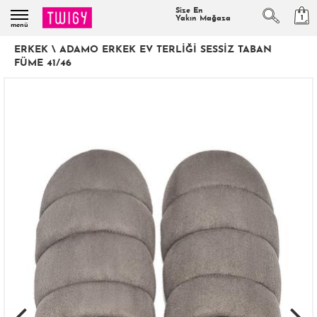
Size En
1
Yakın Mağaza
menü
ERKEK
\
ADAMO ERKEK EV TERLIĞI SESSIZ TABAN
FÜME 41/46