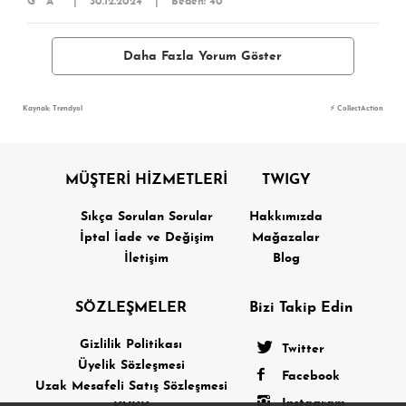
G** A**
|
30.12.2024
|
Beden: 40
Daha Fazla Yorum Göster
Kaynak: Trendyol
⚡ CollectAction
MÜŞTERİ HİZMETLERİ
TWIGY
Sıkça Sorulan Sorular
Hakkımızda
İptal İade ve Değişim
Mağazalar
İletişim
Blog
SÖZLEŞMELER
Bizi Takip Edin
Gizlilik Politikası
Twitter
Üyelik Sözleşmesi
Facebook
Uzak Mesafeli Satış Sözleşmesi
Instagram