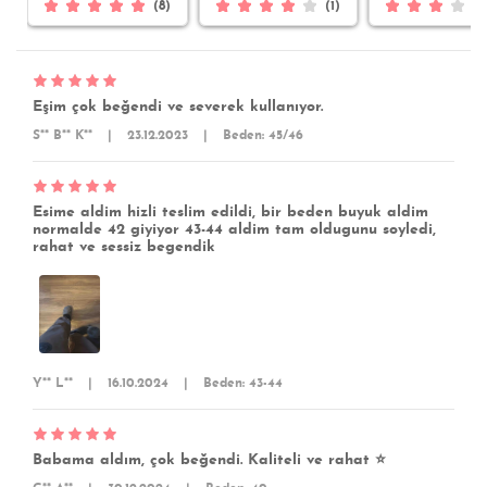
(8)
(1)
Eşim çok beğendi ve severek kullanıyor.
S** B** K**
|
23.12.2023
|
Beden: 45/46
Esime aldim hizli teslim edildi, bir beden buyuk aldim
normalde 42 giyiyor 43-44 aldim tam oldugunu soyledi,
rahat ve sessiz begendik
Y** L**
|
16.10.2024
|
Beden: 43-44
Babama aldım, çok beğendi. Kaliteli ve rahat ⭐️