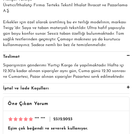
Üretici/İthalatçı Firma: Terteks Tekstil İthalat İhracat ve Pazarlama
A.Ş.​​​
Erkekler için özel olarak üretilmiş bu ev terliği modelinin; markası
Twigy 'dir. Saya ve taban materyali tekstildir. Ultra hafif yapısıyla
gün boyu konfor sunar. Sessiz taban özelliği bulunmaktadır. Tüm
sağlık testlerinden geçmiştir. Çamaşır makinesi ya da kurutucu
kullanmayınız. Sadece nemli bir bez ile temizlenmelidir.
Teslimat
Siparişinizin gönderimi Yurtiçi Kargo ile yapılmaktadır. Hafta içi
12:30'a kadar alınan siparişler aynı gün, Cuma günü 12:30 sonrası
ve Cumartesi, Pazar alınan siparişler Pazartesi sevk edilmektedir.
İptal ve İade Koşulları
Öne Çıkan Yorum
*** ***
23.12.2023
Eşim çok beğendi ve severek kullanıyor.