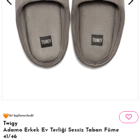
90 kişinin
sepetinde
157 kişi
favoriledi!
Twigy
42 kişi
369 kişi
Satın Aldı!
Görüntüledi!
Adamo Erkek Ev Terliği Sessiz Taban Füme
41/46